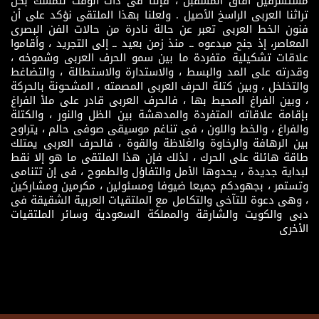
مستشرفين آفاق المسقبل ، فإننا فى ذات الوقت نتمسك بكل
تراثنا العربى الراسخ الأصيل . ولعلنا بهذا الملتقى نؤكد على أن
فنون الخط العربى تعبر عن حالة نادرة من حالات الفن البصرى
المعاصر، إذ جنح مبدعوه ــ منذ زمن بعيد ــ إلى التجريد ، وأقاموا
علاقات تشكيلية متفردة ما بين سمو الحرف العربى وشموخه ،
وقدرته على المد والبسط ، والاستدارة والاستطالة ، والتضاغط
والتخلخل ، وبين كتلة الحرف العربى المصمته ، المشحونة بالحركة
، وبين الفراغ المحيط بها ، فالحرف العربى قادر على ملأ الفراغ
بإقامة علاقاته المتفردة والمدهشة بين الظل والنور ، والكتلة
والفراغ ، والخط واللون ، فى تناغم موسيقى صوفى حالم ، يتراوح
بين الرهافة والرخاوة والغلاظة والقوة ، فالحرف العربى يمتلك
طاقة هائلة على الحرك ، لذلك فإن هذا الملتقى ما هو إلا نقط
لبداية جديدة ، يحدوها الأمل والتفاؤل والطموح ، فى إن تتنامى
وتستمر ، بجهودكم جميعا ضيوفا ومسئولين ، مكرمين ومشاركين
، وهى دعوة للتآخى والتكامل مع الملتقيات العربية الشقيقة فى
دبى والكويت والشارقة والمملكة السعودية وسائر الملتقيات
الأخرى