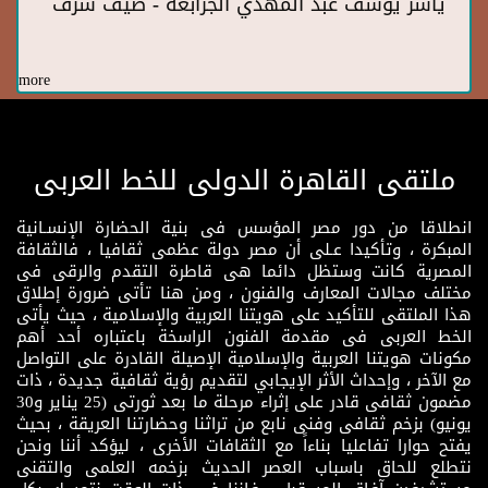
ياسر يوسف عبد المهدي الجرابعة - ضيف شرف
more
ملتقى القاهرة الدولى للخط العربى
انطلاقا من دور مصر المؤسس فى بنية الحضارة الإنسـانية
المبكرة ، وتأكيدا عـلى أن مصر دولة عظمى ثقافيا ، فالثقافة
المصرية كانت وستظل دائما هى قاطرة التقدم والرقى فى
مختلف مجالات المعارف والفنون ، ومن هنا تأتى ضرورة إطلاق
هذا الملتقى للتأكيد على هويتنا العربية والإسلامية ، حيث يأتى
الخط العربى فى مقدمة الفنون الراسخة باعتباره أحد أهم
مكونات هويتنا العربية والإسلامية الإصيلة القادرة على التواصل
مع الآخر ، وإحداث الأثر الإيجابي لتقديم رؤية ثقافية جديدة ، ذات
مضمون ثقافى قادر على إثراء مرحلة ما بعد ثورتى (25 يناير و30
يونيو) بزخم ثقافى وفنى نابع من تراثنا وحضارتنا العريقة ، بحيث
يفتح حوارا تفاعليا بناءاً مع الثقافات الأخرى ، ليؤكد أننا ونحن
نتطلع للحاق باسباب العصر الحديث بزخمه العلمى والتقنى