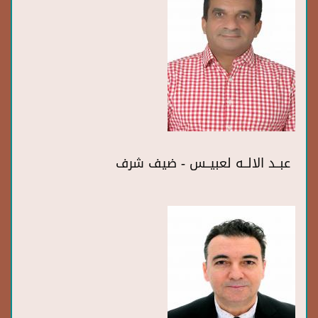
عبــد الالــه لعبيــس - ضيف شرف