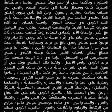
المبكرة ، وتأكيدا عـلى أن مصر دولة عظمى ثقافيا ، فالثقافة
المصرية كانت وستظل دائما هى قاطرة التقدم والرقى فى
مختلف مجالات المعارف والفنون ، ومن هنا تأتى ضرورة إطلاق
هذا الملتقى للتأكيد على هويتنا العربية والإسلامية ، حيث يأتى
الخط العربى فى مقدمة الفنون الراسخة باعتباره أحد أهم
مكونات هويتنا العربية والإسلامية الإصيلة القادرة على التواصل
مع الآخر ، وإحداث الأثر الإيجابي لتقديم رؤية ثقافية جديدة ، ذات
مضمون ثقافى قادر على إثراء مرحلة ما بعد ثورتى (25 يناير و30
يونيو) بزخم ثقافى وفنى نابع من تراثنا وحضارتنا العريقة ، بحيث
يفتح حوارا تفاعليا بناءاً مع الثقافات الأخرى ، ليؤكد أننا ونحن
نتطلع للحاق باسباب العصر الحديث بزخمه العلمى والتقنى
مستشرفين آفاق المسقبل ، فإننا فى ذات الوقت نتمسك بكل
تراثنا العربى الراسخ الأصيل . ولعلنا بهذا الملتقى نؤكد على أن
فنون الخط العربى تعبر عن حالة نادرة من حالات الفن البصرى
المعاصر، إذ جنح مبدعوه ــ منذ زمن بعيد ــ إلى التجريد ، وأقاموا
علاقات تشكيلية متفردة ما بين سمو الحرف العربى وشموخه ،
وقدرته على المد والبسط ، والاستدارة والاستطالة ، والتضاغط
والتخلخل ، وبين كتلة الحرف العربى المصمته ، المشحونة بالحركة
، وبين الفراغ المحيط بها ، فالحرف العربى قادر على ملأ الفراغ
بإقامة علاقاته المتفردة والمدهشة بين الظل والنور ، والكتلة
والفراغ ، والخط واللون ، فى تناغم موسيقى صوفى حالم ، يتراوح
بين الرهافة والرخاوة والغلاظة والقوة ، فالحرف العربى يمتلك