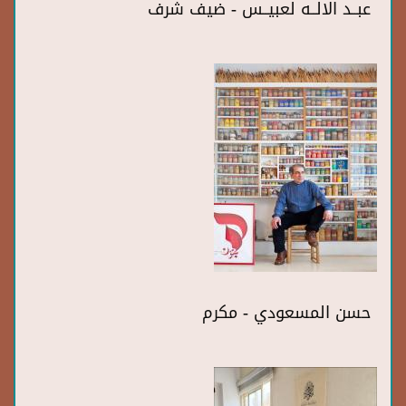
عبــد الالــه لعبيــس - ضيف شرف
حسن المسعودي - مكرم