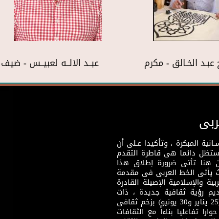
 عبـد الخـالق - مكرم
عبــد الالــه لعبيــس - ضي
ربى
نية المبكرة ، وتأكيدا عـلى أن
وستظل دائما هى قاطرة التقدم
 هنا تأتى ضرورة إطلاق هذا
يث يأتى الخط العربى فى مقدمة
بية والإسلامية الإصيلة القادرة
قديم رؤية ثقافية جديدة ، ذات
مضمون ثقافى قادر على إثراء مرحلة ما بعد ثورتى (25 يناير و30 يونيو) بزخم ثقافى
ارا تفاعليا بناءاً مع الثقافات