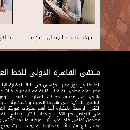
عــبده محمـــد الجمــال - مكرم
صـلاح
ملتقى القاهرة الدولى للخط الع
انطلاقا من دور مصر المؤسس فى بنية الحضارة الإنسـا
مصر دولة عظمى ثقافيا ، فالثقافة المصرية كانت 
والرقى فى مختلف مجالات المعارف والفنون ، ومن
الملتقى للتأكيد على هويتنا العربية والإسلامية ، ح
الفنون الراسخة باعتباره أحد أهم مكونات هويتنا العر
على التواصل مع الآخر ، وإحداث الأثر الإيجابي لت
وفنى نابع من تراثنا وحضارتنا العريقة ، بحيث يفتح حو