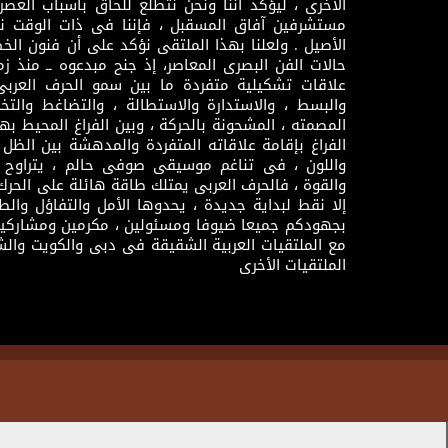
الأخرى ، ليؤكد أننا ونحن نتطلع للحاق باسباب العصر
مستشرفين آفاق المسقبل ، فإننا فى ذات الوقت نتم
الأصيل . ولعلنا بهذا الملتقى نؤكد على أن فنون الخط
حالات الفن البصرى المعاصر، إذ جنح مبدعوه ــ منذ زمن
علاقات تشكيلية متفردة ما بين سمو الحرف العرب
والبسط ، والاستدارة والاستطالة ، والتضاغط والتخ
المصمته ، المشحونة بالحركة ، وبين الفراغ المحيط به
الفراغ بإقامة علاقاته المتفردة والمدهشة بين الظل وا
واللون ، فى تناغم موسيقى صوفى حالم ، يتراوح بي
والقوة ، فالحرف العربى يمتلك طاقة هائلة على الحرك
إلا نقط لبداية جديدة ، يحدوها الأمل والتفاؤل وال
بجهودكم جميعا ضيوفا ومسئولين ، مكرمين ومشاركين
مع الملتقيات العربية الشقيقة فى دبى والكويت والش
الملتقيات الأخرى