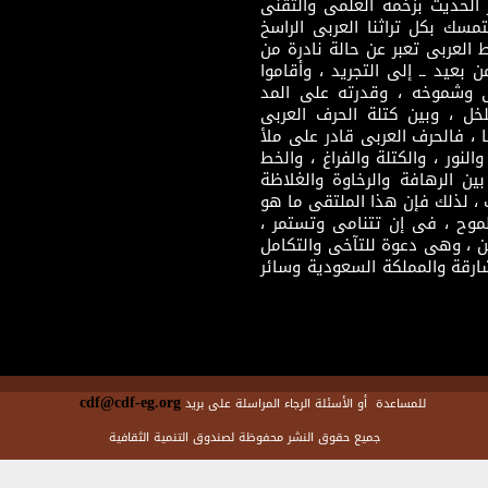
 الحديث بزخمه العلمى والتقنى
سك بكل تراثنا العربى الراسخ
 العربى تعبر عن حالة نادرة من
 بعيد ــ إلى التجريد ، وأقاموا
ى وشموخه ، وقدرته على المد
لخل ، وبين كتلة الحرف العربى
ا ، فالحرف العربى قادر على ملأ
لنور ، والكتلة والفراغ ، والخط
ن الرهافة والرخاوة والغلاظة
 ، لذلك فإن هذا الملتقى ما هو
طموح ، فى إن تتنامى وتستمر ،
 ، وهى دعوة للتآخى والتكامل
ارقة والمملكة السعودية وسائر
cdf@cdf-eg.org
للمساعدة أو الأسئلة الرجاء المراسلة على بريد
جميع حقوق النشر محفوظة لصندوق التنمية الثقافية