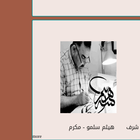
ف شرف
هيثم سلمو - مكرم
more