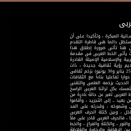
ربى
نية المبكرة ، وتأكيدا عـلى أن
وستظل دائما هى قاطرة التقدم
 هنا تأتى ضرورة إطلاق هذا
يث يأتى الخط العربى فى مقدمة
بية والإسلامية الإصيلة القادرة
قديم رؤية ثقافية جديدة ، ذات
مضمون ثقافى قادر على إثراء مرحلة ما بعد ثورتى (25 يناير و30 يونيو) بزخم ثقافى
ارا تفاعليا بناءاً مع الثقافات
 الحديث بزخمه العلمى والتقنى
سك بكل تراثنا العربى الراسخ
 العربى تعبر عن حالة نادرة من
 بعيد ــ إلى التجريد ، وأقاموا
ى وشموخه ، وقدرته على المد
لخل ، وبين كتلة الحرف العربى
ا ، فالحرف العربى قادر على ملأ
لنور ، والكتلة والفراغ ، والخط
ن الرهافة والرخاوة والغلاظة