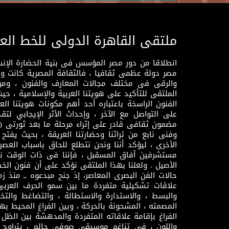
ملتقى القاهرة الدولى للخط الع
انطلاقا من دور مصر المؤسس فى بنية الحضارة الإنسـا
مصر دولة عظمى ثقافيا ، فالثقافة المصرية كانت 
والرقى فى مختلف مجالات المعارف والفنون ، ومن
الملتقى للتأكيد على هويتنا العربية والإسلامية ، ح
الفنون الراسخة باعتباره أحد أهم مكونات هويتنا العر
على التواصل مع الآخر ، وإحداث الأثر الإيجابي لت
وفنى نابع من تراثنا وحضارتنا العريقة ، بحيث يفتح حو
الأخرى ، ليؤكد أننا ونحن نتطلع للحاق باسباب العصر
مستشرفين آفاق المسقبل ، فإننا فى ذات الوقت نتم
الأصيل . ولعلنا بهذا الملتقى نؤكد على أن فنون الخط
حالات الفن البصرى المعاصر، إذ جنح مبدعوه ــ منذ زمن
علاقات تشكيلية متفردة ما بين سمو الحرف العرب
والبسط ، والاستدارة والاستطالة ، والتضاغط والتخ
المصمته ، المشحونة بالحركة ، وبين الفراغ المحيط به
الفراغ بإقامة علاقاته المتفردة والمدهشة بين الظل وا
واللون ، فى تناغم موسيقى صوفى حالم ، يتراوح بي