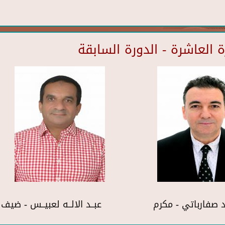
العاشرة - الدورة السابقة
 صفارباتي - مكرم
عبــد الالــه لعبيــس - ضي