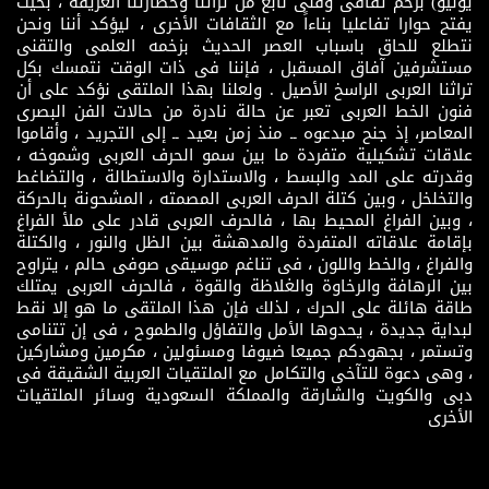
يونيو) بزخم ثقافى وفنى نابع من تراثنا وحضارتنا العريقة ، بحيث
يفتح حوارا تفاعليا بناءاً مع الثقافات الأخرى ، ليؤكد أننا ونحن
نتطلع للحاق باسباب العصر الحديث بزخمه العلمى والتقنى
مستشرفين آفاق المسقبل ، فإننا فى ذات الوقت نتمسك بكل
تراثنا العربى الراسخ الأصيل . ولعلنا بهذا الملتقى نؤكد على أن
فنون الخط العربى تعبر عن حالة نادرة من حالات الفن البصرى
المعاصر، إذ جنح مبدعوه ــ منذ زمن بعيد ــ إلى التجريد ، وأقاموا
علاقات تشكيلية متفردة ما بين سمو الحرف العربى وشموخه ،
وقدرته على المد والبسط ، والاستدارة والاستطالة ، والتضاغط
والتخلخل ، وبين كتلة الحرف العربى المصمته ، المشحونة بالحركة
، وبين الفراغ المحيط بها ، فالحرف العربى قادر على ملأ الفراغ
بإقامة علاقاته المتفردة والمدهشة بين الظل والنور ، والكتلة
والفراغ ، والخط واللون ، فى تناغم موسيقى صوفى حالم ، يتراوح
بين الرهافة والرخاوة والغلاظة والقوة ، فالحرف العربى يمتلك
طاقة هائلة على الحرك ، لذلك فإن هذا الملتقى ما هو إلا نقط
لبداية جديدة ، يحدوها الأمل والتفاؤل والطموح ، فى إن تتنامى
وتستمر ، بجهودكم جميعا ضيوفا ومسئولين ، مكرمين ومشاركين
، وهى دعوة للتآخى والتكامل مع الملتقيات العربية الشقيقة فى
دبى والكويت والشارقة والمملكة السعودية وسائر الملتقيات
الأخرى