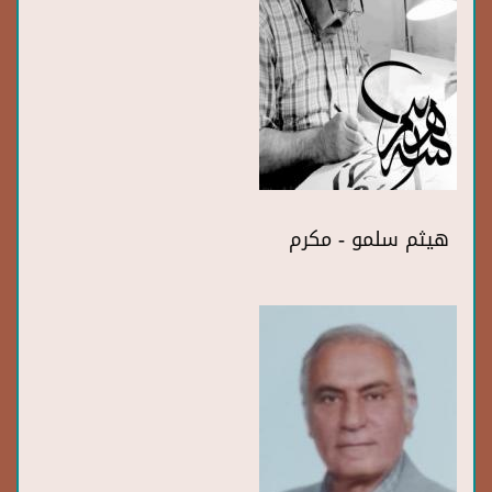
هيثم سلمو - مكرم