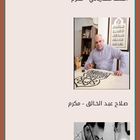
صـلاح عبـد الخـالق - مكرم