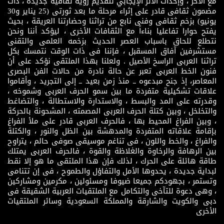
مع الآخر ، وإحداث الأثر الإيجابي لتقديم رؤية ثقافية جديدة ، ذات
مضمون ثقافى قادر على إثراء مرحلة ما بعد ثورتى (25 يناير و30
يونيو) بزخم ثقافى وفنى نابع من تراثنا وحضارتنا العريقة ، بحيث
يفتح حوارا تفاعليا بناءاً مع الثقافات الأخرى ، ليؤكد أننا ونحن
نتطلع للحاق باسباب العصر الحديث بزخمه العلمى والتقنى
مستشرفين آفاق المسقبل ، فإننا فى ذات الوقت نتمسك بكل
تراثنا العربى الراسخ الأصيل . ولعلنا بهذا الملتقى نؤكد على أن
فنون الخط العربى تعبر عن حالة نادرة من حالات الفن البصرى
المعاصر، إذ جنح مبدعوه ــ منذ زمن بعيد ــ إلى التجريد ، وأقاموا
علاقات تشكيلية متفردة ما بين سمو الحرف العربى وشموخه ،
وقدرته على المد والبسط ، والاستدارة والاستطالة ، والتضاغط
والتخلخل ، وبين كتلة الحرف العربى المصمته ، المشحونة بالحركة
، وبين الفراغ المحيط بها ، فالحرف العربى قادر على ملأ الفراغ
بإقامة علاقاته المتفردة والمدهشة بين الظل والنور ، والكتلة
والفراغ ، والخط واللون ، فى تناغم موسيقى صوفى حالم ، يتراوح
بين الرهافة والرخاوة والغلاظة والقوة ، فالحرف العربى يمتلك
طاقة هائلة على الحرك ، لذلك فإن هذا الملتقى ما هو إلا نقط
لبداية جديدة ، يحدوها الأمل والتفاؤل والطموح ، فى إن تتنامى
وتستمر ، بجهودكم جميعا ضيوفا ومسئولين ، مكرمين ومشاركين
، وهى دعوة للتآخى والتكامل مع الملتقيات العربية الشقيقة فى
دبى والكويت والشارقة والمملكة السعودية وسائر الملتقيات
الأخرى