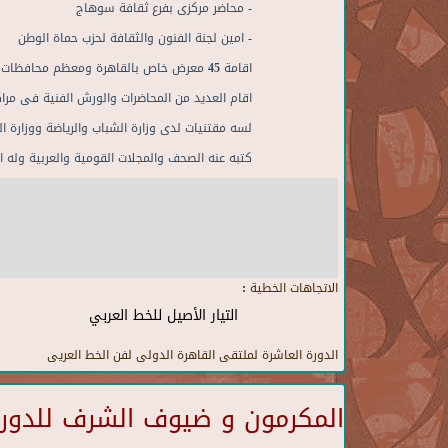
- محاضر مركزى بفرع ثقافة سوهاج
- امين لجنة الفنون والثقافة لحزب حماة الوطن
اقامة 45 معرض خاص بالقاهرة ومعظم محافظات مصر اقامة 48 معرض جماعى وملتقيات دولية
اقام العديد من المحاضرات والورش الفنية فى مراك
لسه مقتنيات لدى وزارة الشباب والرياضة ووزارة ا
كتبه عنه الصحف والمجلات القومية والعربية وله ال
الاتجاهات الخطية :
التيار الأصيل للخط العربي
الدورة العاشرة لملتقى القاهرة الدولى لفن الخط العريى
المكرمون و ضيوف الشرف للدورة 