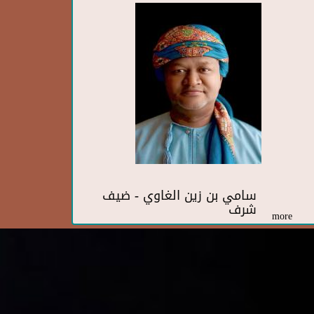
سامي بن زين الغاوي - ضيف
شرف
more