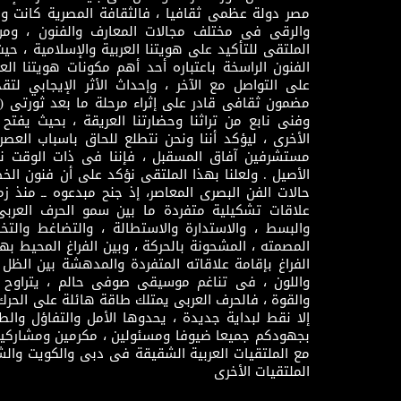
مصر دولة عظمى ثقافيا ، فالثقافة المصرية كانت 
والرقى فى مختلف مجالات المعارف والفنون ، ومن
الملتقى للتأكيد على هويتنا العربية والإسلامية ، ح
الفنون الراسخة باعتباره أحد أهم مكونات هويتنا العر
على التواصل مع الآخر ، وإحداث الأثر الإيجابي لت
وفنى نابع من تراثنا وحضارتنا العريقة ، بحيث يفتح حو
الأخرى ، ليؤكد أننا ونحن نتطلع للحاق باسباب العصر
مستشرفين آفاق المسقبل ، فإننا فى ذات الوقت نتم
الأصيل . ولعلنا بهذا الملتقى نؤكد على أن فنون الخط
حالات الفن البصرى المعاصر، إذ جنح مبدعوه ــ منذ زمن
علاقات تشكيلية متفردة ما بين سمو الحرف العرب
والبسط ، والاستدارة والاستطالة ، والتضاغط والتخ
المصمته ، المشحونة بالحركة ، وبين الفراغ المحيط به
الفراغ بإقامة علاقاته المتفردة والمدهشة بين الظل وا
واللون ، فى تناغم موسيقى صوفى حالم ، يتراوح بي
والقوة ، فالحرف العربى يمتلك طاقة هائلة على الحرك
إلا نقط لبداية جديدة ، يحدوها الأمل والتفاؤل وال
بجهودكم جميعا ضيوفا ومسئولين ، مكرمين ومشاركين
مع الملتقيات العربية الشقيقة فى دبى والكويت والش
الملتقيات الأخرى