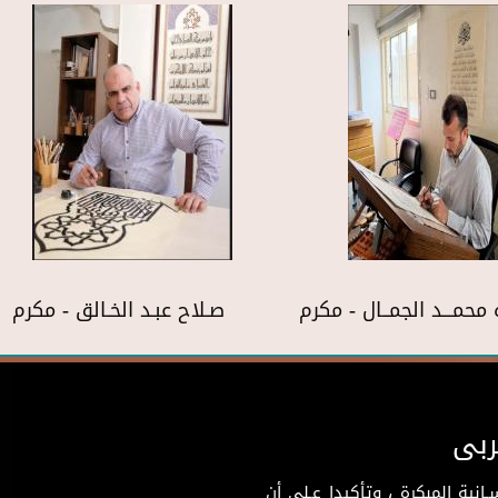
 محمـــد الجمــال - مكرم
صـلاح عبـد الخـالق - مكرم
ربى
نية المبكرة ، وتأكيدا عـلى أن