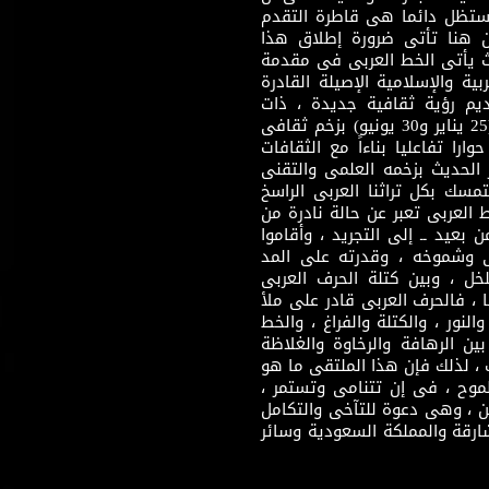
وستظل دائما هى قاطرة التقدم
 هنا تأتى ضرورة إطلاق هذا
يث يأتى الخط العربى فى مقدمة
بية والإسلامية الإصيلة القادرة
قديم رؤية ثقافية جديدة ، ذات
مضمون ثقافى قادر على إثراء مرحلة ما بعد ثورتى (25 يناير و30 يونيو) بزخم ثقافى
ارا تفاعليا بناءاً مع الثقافات
 الحديث بزخمه العلمى والتقنى
سك بكل تراثنا العربى الراسخ
 العربى تعبر عن حالة نادرة من
 بعيد ــ إلى التجريد ، وأقاموا
ى وشموخه ، وقدرته على المد
لخل ، وبين كتلة الحرف العربى
ا ، فالحرف العربى قادر على ملأ
لنور ، والكتلة والفراغ ، والخط
ن الرهافة والرخاوة والغلاظة
 ، لذلك فإن هذا الملتقى ما هو
طموح ، فى إن تتنامى وتستمر ،
 ، وهى دعوة للتآخى والتكامل
ارقة والمملكة السعودية وسائر