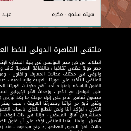
هيثم سلمو - مكرم
عبــد
ملتقى القاهرة الدولى للخط الع
انطلاقا من دور مصر المؤسس فى بنية الحضارة الإنسـا
مصر دولة عظمى ثقافيا ، فالثقافة المصرية كانت 
والرقى فى مختلف مجالات المعارف والفنون ، ومن
الملتقى للتأكيد على هويتنا العربية والإسلامية ، ح
الفنون الراسخة باعتباره أحد أهم مكونات هويتنا العر
على التواصل مع الآخر ، وإحداث الأثر الإيجابي لت
وفنى نابع من تراثنا وحضارتنا العريقة ، بحيث يفتح حو
الأخرى ، ليؤكد أننا ونحن نتطلع للحاق باسباب العصر
مستشرفين آفاق المسقبل ، فإننا فى ذات الوقت نتم
الأصيل . ولعلنا بهذا الملتقى نؤكد على أن فنون الخط
حالات الفن البصرى المعاصر، إذ جنح مبدعوه ــ منذ زمن