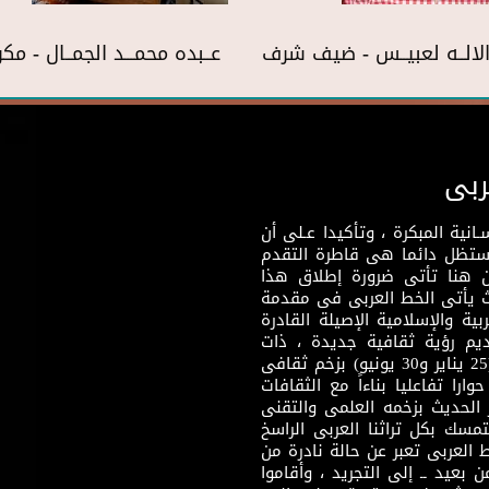
 الالــه لعبيــس - ضيف شرف
عــبده محمـــد الجمــال - مك
ربى
نية المبكرة ، وتأكيدا عـلى أن
وستظل دائما هى قاطرة التقدم
 هنا تأتى ضرورة إطلاق هذا
يث يأتى الخط العربى فى مقدمة
بية والإسلامية الإصيلة القادرة
قديم رؤية ثقافية جديدة ، ذات
مضمون ثقافى قادر على إثراء مرحلة ما بعد ثورتى (25 يناير و30 يونيو) بزخم ثقافى
ارا تفاعليا بناءاً مع الثقافات
 الحديث بزخمه العلمى والتقنى
سك بكل تراثنا العربى الراسخ
 العربى تعبر عن حالة نادرة من
 بعيد ــ إلى التجريد ، وأقاموا