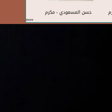
رم
حسن المسعودي - مكرم
more