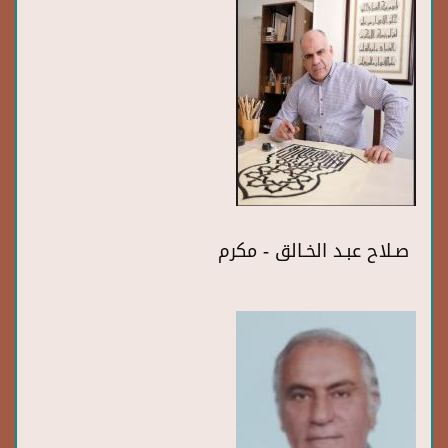
صـلاح عبـد الخـالق - مكرم