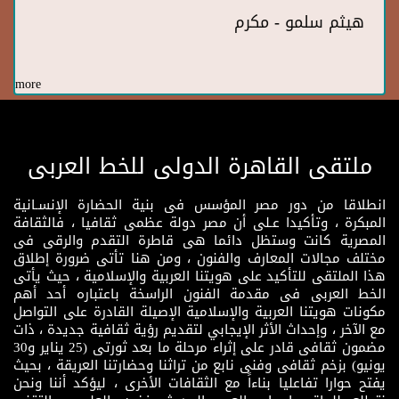
هيثم سلمو - مكرم
more
ملتقى القاهرة الدولى للخط العربى
انطلاقا من دور مصر المؤسس فى بنية الحضارة الإنسـانية
المبكرة ، وتأكيدا عـلى أن مصر دولة عظمى ثقافيا ، فالثقافة
المصرية كانت وستظل دائما هى قاطرة التقدم والرقى فى
مختلف مجالات المعارف والفنون ، ومن هنا تأتى ضرورة إطلاق
هذا الملتقى للتأكيد على هويتنا العربية والإسلامية ، حيث يأتى
الخط العربى فى مقدمة الفنون الراسخة باعتباره أحد أهم
مكونات هويتنا العربية والإسلامية الإصيلة القادرة على التواصل
مع الآخر ، وإحداث الأثر الإيجابي لتقديم رؤية ثقافية جديدة ، ذات
مضمون ثقافى قادر على إثراء مرحلة ما بعد ثورتى (25 يناير و30
يونيو) بزخم ثقافى وفنى نابع من تراثنا وحضارتنا العريقة ، بحيث
يفتح حوارا تفاعليا بناءاً مع الثقافات الأخرى ، ليؤكد أننا ونحن