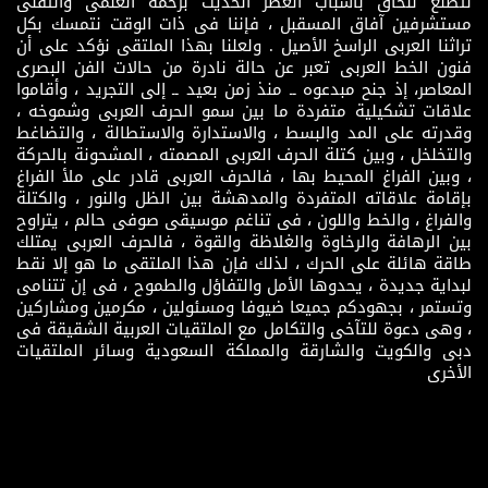
نتطلع للحاق باسباب العصر الحديث بزخمه العلمى والتقنى
مستشرفين آفاق المسقبل ، فإننا فى ذات الوقت نتمسك بكل
تراثنا العربى الراسخ الأصيل . ولعلنا بهذا الملتقى نؤكد على أن
فنون الخط العربى تعبر عن حالة نادرة من حالات الفن البصرى
المعاصر، إذ جنح مبدعوه ــ منذ زمن بعيد ــ إلى التجريد ، وأقاموا
علاقات تشكيلية متفردة ما بين سمو الحرف العربى وشموخه ،
وقدرته على المد والبسط ، والاستدارة والاستطالة ، والتضاغط
والتخلخل ، وبين كتلة الحرف العربى المصمته ، المشحونة بالحركة
، وبين الفراغ المحيط بها ، فالحرف العربى قادر على ملأ الفراغ
بإقامة علاقاته المتفردة والمدهشة بين الظل والنور ، والكتلة
والفراغ ، والخط واللون ، فى تناغم موسيقى صوفى حالم ، يتراوح
بين الرهافة والرخاوة والغلاظة والقوة ، فالحرف العربى يمتلك
طاقة هائلة على الحرك ، لذلك فإن هذا الملتقى ما هو إلا نقط
لبداية جديدة ، يحدوها الأمل والتفاؤل والطموح ، فى إن تتنامى
وتستمر ، بجهودكم جميعا ضيوفا ومسئولين ، مكرمين ومشاركين
، وهى دعوة للتآخى والتكامل مع الملتقيات العربية الشقيقة فى
دبى والكويت والشارقة والمملكة السعودية وسائر الملتقيات
الأخرى