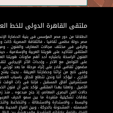
ملتقى القاهرة الدولى للخط الع
انطلاقا من دور مصر المؤسس فى بنية الحضارة الإنسـا
مصر دولة عظمى ثقافيا ، فالثقافة المصرية كانت 
والرقى فى مختلف مجالات المعارف والفنون ، ومن
الملتقى للتأكيد على هويتنا العربية والإسلامية ، ح
الفنون الراسخة باعتباره أحد أهم مكونات هويتنا العر
على التواصل مع الآخر ، وإحداث الأثر الإيجابي لت
وفنى نابع من تراثنا وحضارتنا العريقة ، بحيث يفتح حو
الأخرى ، ليؤكد أننا ونحن نتطلع للحاق باسباب العصر
مستشرفين آفاق المسقبل ، فإننا فى ذات الوقت نتم
الأصيل . ولعلنا بهذا الملتقى نؤكد على أن فنون الخط
حالات الفن البصرى المعاصر، إذ جنح مبدعوه ــ منذ زمن
علاقات تشكيلية متفردة ما بين سمو الحرف العرب
والبسط ، والاستدارة والاستطالة ، والتضاغط والتخ
المصمته ، المشحونة بالحركة ، وبين الفراغ المحيط به
الفراغ بإقامة علاقاته المتفردة والمدهشة بين الظل وا