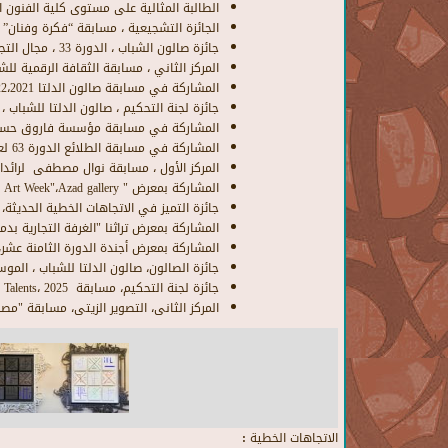
الطالبة المثالية على مستوى كلية الفنون التطبي
الجائزة التشجيعية ، مسابقة “فكرة وفنان” في ا
جائزة صالون الشباب ، الدورة 33 ، مجال التجهيز في الفراغ ،2022م.
المركز الثاني ، مسابقة الثقافة الرقمية للشباب
المشاركة في مسابقة صالون الدلتا 2022،2021م، وصالون خانوم 2022م.
جائزة لجنة التحكيم ، صالون الدلتا للشباب ، الم
المشاركة في مسابقة مؤسسة فاروق حسنى للثق
المشاركة في مسابقة الطلائع الدورة 63 لعام 2024 م.
المركز الأول ، مسابقة نوال مصطفى لرائدات الأعم
المشاركة بمعرض " The Art Week"،Azad gallery، المقام في Zed Park، 2024م.
جائزة التميز في الاتجاهات الخطية الحديثة، م
المشاركة بمعرض تراثنا "الغرفة التجارية بدمياط"
المشاركة بمعرض أجندة الدورة الثامنة عشر، الت
جائزة الصالون، صالون الدلتا للشباب ، الموسم الس
جائزة لجنة التحكيم، مسابقة Drama posters، Egy Talents، 2025م.
المركز الثانى، التصوير الزيتى، مسابقة "مصر ب
الاتجاهات الخطية :