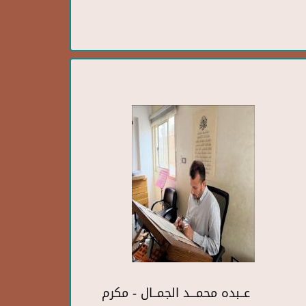
عــبده محمـــد الجمــال - مكرم