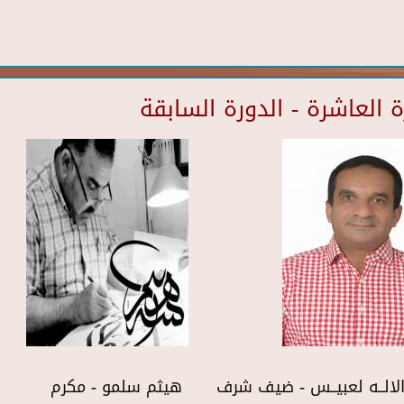
العاشرة - الدورة السابقة
 الالــه لعبيــس - ضيف شرف
هيثم سلمو - مكرم