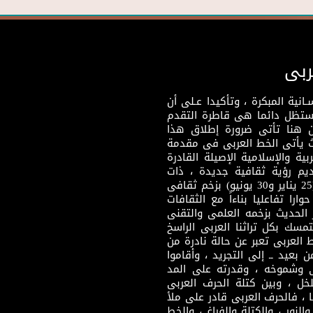
ربى
نية المبكرة ، وتأكيدا عـلى أن
وستظل دائما هى قاطرة التقدم
 هنا تأتى ضرورة إطلاق هذا
يث يأتى الخط العربى فى مقدمة
بية والإسلامية الإصيلة القادرة
قديم رؤية ثقافية جديدة ، ذات
مضمون ثقافى قادر على إثراء مرحلة ما بعد ثورتى (25 يناير و30 يونيو) بزخم ثقافى
ارا تفاعليا بناءاً مع الثقافات
 الحديث بزخمه العلمى والتقنى
سك بكل تراثنا العربى الراسخ
 العربى تعبر عن حالة نادرة من
 بعيد ــ إلى التجريد ، وأقاموا
ى وشموخه ، وقدرته على المد
لخل ، وبين كتلة الحرف العربى
ا ، فالحرف العربى قادر على ملأ
لنور ، والكتلة والفراغ ، والخط