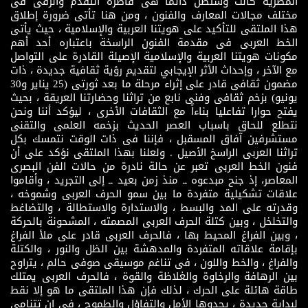
المصرية كانت وستظل دائما هى قاطرة التقدم والرقى فى
مختلف مجالات المعارف والفنون ، ومن هنا تأتى ضرورة إطلاق
هذا الملتقى للتأكيد على هويتنا العربية والإسلامية ، حيث يأتى
الخط العربى فى مقدمة الفنون الراسخة باعتباره أحد أهم
مكونات هويتنا العربية والإسلامية الإصيلة القادرة على التواصل
مع الآخر ، وإحداث الأثر الإيجابي لتقديم رؤية ثقافية جديدة ، ذات
مضمون ثقافى قادر على إثراء مرحلة ما بعد ثورتى (25 يناير و30
يونيو) بزخم ثقافى وفنى نابع من تراثنا وحضارتنا العريقة ، بحيث
يفتح حوارا تفاعليا بناءاً مع الثقافات الأخرى ، ليؤكد أننا ونحن
نتطلع للحاق باسباب العصر الحديث بزخمه العلمى والتقنى
مستشرفين آفاق المسقبل ، فإننا فى ذات الوقت نتمسك بكل
تراثنا العربى الراسخ الأصيل . ولعلنا بهذا الملتقى نؤكد على أن
فنون الخط العربى تعبر عن حالة نادرة من حالات الفن البصرى
المعاصر، إذ جنح مبدعوه ــ منذ زمن بعيد ــ إلى التجريد ، وأقاموا
علاقات تشكيلية متفردة ما بين سمو الحرف العربى وشموخه ،
وقدرته على المد والبسط ، والاستدارة والاستطالة ، والتضاغط
والتخلخل ، وبين كتلة الحرف العربى المصمته ، المشحونة بالحركة
، وبين الفراغ المحيط بها ، فالحرف العربى قادر على ملأ الفراغ
بإقامة علاقاته المتفردة والمدهشة بين الظل والنور ، والكتلة
والفراغ ، والخط واللون ، فى تناغم موسيقى صوفى حالم ، يتراوح
بين الرهافة والرخاوة والغلاظة والقوة ، فالحرف العربى يمتلك
طاقة هائلة على الحرك ، لذلك فإن هذا الملتقى ما هو إلا نقط
لبداية جديدة ، يحدوها الأمل والتفاؤل والطموح ، فى إن تتنامى