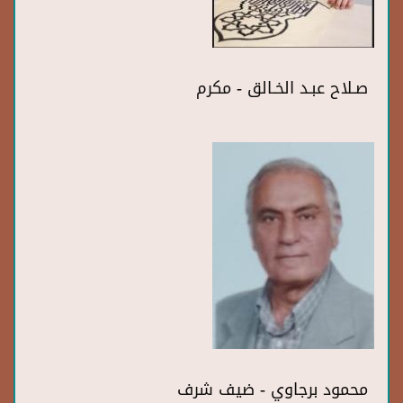
صـلاح عبـد الخـالق - مكرم
محمود برجاوي - ضيف شرف