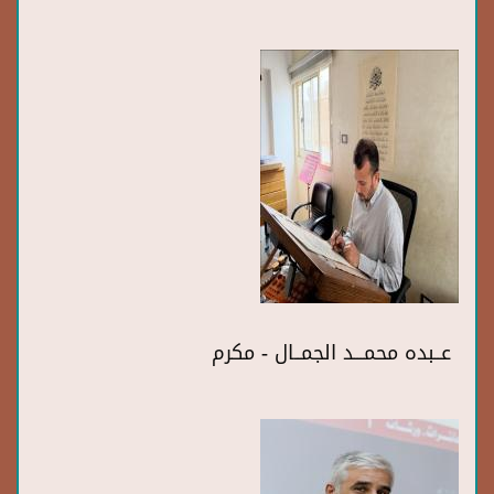
عــبده محمـــد الجمــال - مكرم