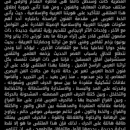
المصرية كانت وستظل دائما هى قاطرة التقدم والرقى فى
مختلف مجالات المعارف والفنون ، ومن هنا تأتى ضرورة إطلاق
هذا الملتقى للتأكيد على هويتنا العربية والإسلامية ، حيث يأتى
الخط العربى فى مقدمة الفنون الراسخة باعتباره أحد أهم
مكونات هويتنا العربية والإسلامية الإصيلة القادرة على التواصل
مع الآخر ، وإحداث الأثر الإيجابي لتقديم رؤية ثقافية جديدة ، ذات
مضمون ثقافى قادر على إثراء مرحلة ما بعد ثورتى (25 يناير و30
يونيو) بزخم ثقافى وفنى نابع من تراثنا وحضارتنا العريقة ، بحيث
يفتح حوارا تفاعليا بناءاً مع الثقافات الأخرى ، ليؤكد أننا ونحن
نتطلع للحاق باسباب العصر الحديث بزخمه العلمى والتقنى
مستشرفين آفاق المسقبل ، فإننا فى ذات الوقت نتمسك بكل
تراثنا العربى الراسخ الأصيل . ولعلنا بهذا الملتقى نؤكد على أن
فنون الخط العربى تعبر عن حالة نادرة من حالات الفن البصرى
المعاصر، إذ جنح مبدعوه ــ منذ زمن بعيد ــ إلى التجريد ، وأقاموا
علاقات تشكيلية متفردة ما بين سمو الحرف العربى وشموخه ،
وقدرته على المد والبسط ، والاستدارة والاستطالة ، والتضاغط
والتخلخل ، وبين كتلة الحرف العربى المصمته ، المشحونة بالحركة
، وبين الفراغ المحيط بها ، فالحرف العربى قادر على ملأ الفراغ
بإقامة علاقاته المتفردة والمدهشة بين الظل والنور ، والكتلة
والفراغ ، والخط واللون ، فى تناغم موسيقى صوفى حالم ، يتراوح
بين الرهافة والرخاوة والغلاظة والقوة ، فالحرف العربى يمتلك
طاقة هائلة على الحرك ، لذلك فإن هذا الملتقى ما هو إلا نقط
لبداية جديدة ، يحدوها الأمل والتفاؤل والطموح ، فى إن تتنامى