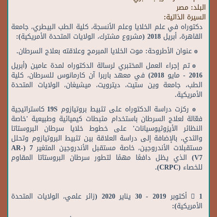
البلد:
مصر
السيرة الذاتية:
دكتوراه في علم الخلايا وعلم الأنسجة، كلية الطب البيطري، جامعة
القاهرة، أبريل 2018 (مشروع مشترك، الولايات المتحدة الأمريكية):
o عنوان الأطروحة: موت الخلايا المبرمج وعلاقته بعلاج السرطان.
o تم إجراء العمل المختبري لرسالة الدكتوراه لمدة عامين (أبريل
2016 - مايو 2018) في معهد باربرا آن كارمانوس للسرطان، كلية
الطب، جامعة وين ستيت، ديترويت، ميشيغان، الولايات المتحدة
الأمريكية.
o ركزت دراسة الدكتوراه على تثبيط بروتيازوم 19S كاستراتيجية
فعّالة لعلاج السرطان باستخدام مثبطات كيميائية وطبيعية 'خاصة
النظائر الأيزوثيوسيانات' على خطوط خلايا سرطان البروستاتا
والثدي، بالإضافة إلى دراسة العلاقة بين تثبيط البروتيازوم وتحلل
مستقبلات الأندروجين، خاصة مستقبل الأندروجين المتغير 7 (AR-
V7) الذي يظل دافعًا مهمًا لتطور سرطان البروستاتا المقاوم
للخصاء (CRPC).
 1 أكتوبر 2019 - 30 يناير 2020 (زائر علمي، الولايات المتحدة
الأمريكية):