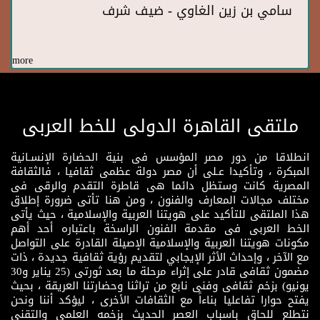
سامي بن زين الغاوي - ضيف شرف
more
ملتقى القاهرة الدولى للخط العربى
انطلاقا من دور مصر المؤسس فى بنية الحضارة الإنسـانية
المبكرة ، وتأكيدا عـلى أن مصر دولة عظمى ثقافيا ، فالثقافة
المصرية كانت وستظل دائما هى قاطرة التقدم والرقى فى
مختلف مجالات المعارف والفنون ، ومن هنا تأتى ضرورة إطلاق
هذا الملتقى للتأكيد على هويتنا العربية والإسلامية ، حيث يأتى
الخط العربى فى مقدمة الفنون الراسخة باعتباره أحد أهم
مكونات هويتنا العربية والإسلامية الإصيلة القادرة على التواصل
مع الآخر ، وإحداث الأثر الإيجابي لتقديم رؤية ثقافية جديدة ، ذات
مضمون ثقافى قادر على إثراء مرحلة ما بعد ثورتى (25 يناير و30
يونيو) بزخم ثقافى وفنى نابع من تراثنا وحضارتنا العريقة ، بحيث
يفتح حوارا تفاعليا بناءاً مع الثقافات الأخرى ، ليؤكد أننا ونحن
نتطلع للحاق باسباب العصر الحديث بزخمه العلمى والتقنى