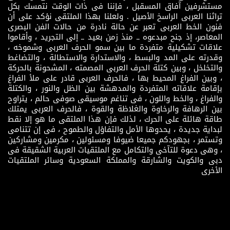
مستشرفين آفاق المسقبل ، فإننا فى ذات الوقت نتمسك بكل
تراثنا العربى الراسخ الأصيل . ولعلنا بهذا الملتقى نؤكد على أن
فنون الخط العربى تعبر عن حالة نادرة من حالات الفن البصرى
المعاصر، إذ جنح مبدعوه ــ منذ زمن بعيد ــ إلى التجريد ، وأقاموا
علاقات تشكيلية متفردة ما بين سمو الحرف العربى وشموخه ،
وقدرته على المد والبسط ، والاستدارة والاستطالة ، والتضاغط
والتخلخل ، وبين كتلة الحرف العربى المصمته ، المشحونة بالحركة
، وبين الفراغ المحيط بها ، فالحرف العربى قادر على ملأ الفراغ
بإقامة علاقاته المتفردة والمدهشة بين الظل والنور ، والكتلة
والفراغ ، والخط واللون ، فى تناغم موسيقى صوفى حالم ، يتراوح
بين الرهافة والرخاوة والغلاظة والقوة ، فالحرف العربى يمتلك
طاقة هائلة على الحرك ، لذلك فإن هذا الملتقى ما هو إلا نقط
لبداية جديدة ، يحدوها الأمل والتفاؤل والطموح ، فى إن تتنامى
وتستمر ، بجهودكم جميعا ضيوفا ومسئولين ، مكرمين ومشاركين
، وهى دعوة للتآخى والتكامل مع الملتقيات العربية الشقيقة فى
دبى والكويت والشارقة والمملكة السعودية وسائر الملتقيات
الأخرى