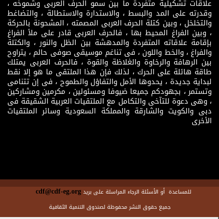
علاقات تشكيلية متفردة ما بين سمو الحرف العربى وشموخه ،
وقدرته على المد والبسط ، والاستدارة والاستطالة ، والتضاغط
والتخلخل ، وبين كتلة الحرف العربى المصمته ، المشحونة بالحركة
، وبين الفراغ المحيط بها ، فالحرف العربى قادر على ملأ الفراغ
بإقامة علاقاته المتفردة والمدهشة بين الظل والنور ، والكتلة
والفراغ ، والخط واللون ، فى تناغم موسيقى صوفى حالم ، يتراوح
بين الرهافة والرخاوة والغلاظة والقوة ، فالحرف العربى يمتلك
طاقة هائلة على الحرك ، لذلك فإن هذا الملتقى ما هو إلا نقط
لبداية جديدة ، يحدوها الأمل والتفاؤل والطموح ، فى إن تتنامى
وتستمر ، بجهودكم جميعا ضيوفا ومسئولين ، مكرمين ومشاركين
، وهى دعوة للتآخى والتكامل مع الملتقيات العربية الشقيقة فى
دبى والكويت والشارقة والمملكة السعودية وسائر الملتقيات
الأخرى
cdf@cdf-eg.org
للمساعدة أو الأسئلة الرجاء المراسلة على بريد
جميع حقوق النشر محفوظة لصندوق التنمية الثقافية