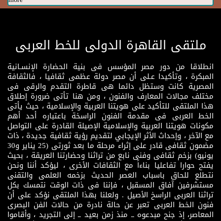
ملتقى القاهرة الدولى للخط العربى
انطلاقا من دور مصر المؤسس فى بنية الحضارة الإنسـانية
المبكرة ، وتأكيدا عـلى أن مصر دولة عظمى ثقافيا ، فالثقافة
المصرية كانت وستظل دائما هى قاطرة التقدم والرقى فى
مختلف مجالات المعارف والفنون ، ومن هنا تأتى ضرورة إطلاق
هذا الملتقى للتأكيد على هويتنا العربية والإسلامية ، حيث يأتى
الخط العربى فى مقدمة الفنون الراسخة باعتباره أحد أهم
مكونات هويتنا العربية والإسلامية الإصيلة القادرة على التواصل
مع الآخر ، وإحداث الأثر الإيجابي لتقديم رؤية ثقافية جديدة ، ذات
مضمون ثقافى قادر على إثراء مرحلة ما بعد ثورتى (25 يناير و30
يونيو) بزخم ثقافى وفنى نابع من تراثنا وحضارتنا العريقة ، بحيث
يفتح حوارا تفاعليا بناءاً مع الثقافات الأخرى ، ليؤكد أننا ونحن
نتطلع للحاق باسباب العصر الحديث بزخمه العلمى والتقنى
مستشرفين آفاق المسقبل ، فإننا فى ذات الوقت نتمسك بكل
تراثنا العربى الراسخ الأصيل . ولعلنا بهذا الملتقى نؤكد على أن
فنون الخط العربى تعبر عن حالة نادرة من حالات الفن البصرى
المعاصر، إذ جنح مبدعوه ــ منذ زمن بعيد ــ إلى التجريد ، وأقاموا