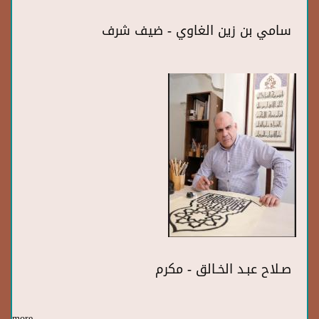
سامي بن زين الغاوي - ضيف شرف
صـلاح عبـد الخـالق - مكرم
more