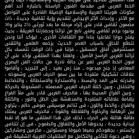
الخط العربى فى مقدمة الفنون الراسخة باعتباره أحد أهم
مكونات هويتنا العربية والإسلامية الإصيلة القادرة على التواصل
مع الآخر ، وإحداث الأثر الإيجابي لتقديم رؤية ثقافية جديدة ، ذات
مضمون ثقافى قادر على إثراء مرحلة ما بعد ثورتى (25 يناير و30
يونيو) بزخم ثقافى وفنى نابع من تراثنا وحضارتنا العريقة ، بحيث
يفتح حوارا تفاعليا بناءاً مع الثقافات الأخرى ، ليؤكد أننا ونحن
نتطلع للحاق باسباب العصر الحديث بزخمه العلمى والتقنى
مستشرفين آفاق المسقبل ، فإننا فى ذات الوقت نتمسك بكل
تراثنا العربى الراسخ الأصيل . ولعلنا بهذا الملتقى نؤكد على أن
فنون الخط العربى تعبر عن حالة نادرة من حالات الفن البصرى
المعاصر، إذ جنح مبدعوه ــ منذ زمن بعيد ــ إلى التجريد ، وأقاموا
علاقات تشكيلية متفردة ما بين سمو الحرف العربى وشموخه ،
وقدرته على المد والبسط ، والاستدارة والاستطالة ، والتضاغط
والتخلخل ، وبين كتلة الحرف العربى المصمته ، المشحونة بالحركة
، وبين الفراغ المحيط بها ، فالحرف العربى قادر على ملأ الفراغ
بإقامة علاقاته المتفردة والمدهشة بين الظل والنور ، والكتلة
والفراغ ، والخط واللون ، فى تناغم موسيقى صوفى حالم ، يتراوح
بين الرهافة والرخاوة والغلاظة والقوة ، فالحرف العربى يمتلك
طاقة هائلة على الحرك ، لذلك فإن هذا الملتقى ما هو إلا نقط
لبداية جديدة ، يحدوها الأمل والتفاؤل والطموح ، فى إن تتنامى
وتستمر ، بجهودكم جميعا ضيوفا ومسئولين ، مكرمين ومشاركين
، وهى دعوة للتآخى والتكامل مع الملتقيات العربية الشقيقة فى