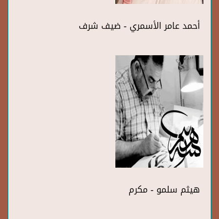
أحمد عامر الأسمري - ضيف شرف
هيثم سلمو - مكرم