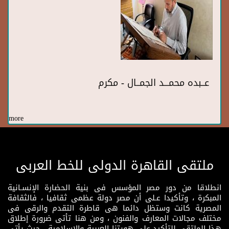
عــبده محمـــد الجمــال - مكرم
more
ملتقى القاهرة الدولى للخط العربى
انطلاقا من دور مصر المؤسس فى بنية الحضارة الإنسـانية
المبكرة ، وتأكيدا عـلى أن مصر دولة عظمى ثقافيا ، فالثقافة
المصرية كانت وستظل دائما هى قاطرة التقدم والرقى فى
مختلف مجالات المعارف والفنون ، ومن هنا تأتى ضرورة إطلاق
هذا الملتقى للتأكيد على هويتنا العربية والإسلامية ، حيث يأتى