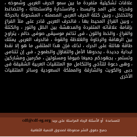
علاقات تشكيلية متفردة ما بين سمو الحرف العربى وشموخه ،
وقدرته على المد والبسط ، والاستدارة والاستطالة ، والتضاغط
والتخلخل ، وبين كتلة الحرف العربى المصمته ، المشحونة بالحركة
، وبين الفراغ المحيط بها ، فالحرف العربى قادر على ملأ الفراغ
بإقامة علاقاته المتفردة والمدهشة بين الظل والنور ، والكتلة
والفراغ ، والخط واللون ، فى تناغم موسيقى صوفى حالم ، يتراوح
بين الرهافة والرخاوة والغلاظة والقوة ، فالحرف العربى يمتلك
طاقة هائلة على الحرك ، لذلك فإن هذا الملتقى ما هو إلا نقط
لبداية جديدة ، يحدوها الأمل والتفاؤل والطموح ، فى إن تتنامى
وتستمر ، بجهودكم جميعا ضيوفا ومسئولين ، مكرمين ومشاركين
، وهى دعوة للتآخى والتكامل مع الملتقيات العربية الشقيقة فى
دبى والكويت والشارقة والمملكة السعودية وسائر الملتقيات
الأخرى
cdf@cdf-eg.org
للمساعدة أو الأسئلة الرجاء المراسلة على بريد
جميع حقوق النشر محفوظة لصندوق التنمية الثقافية