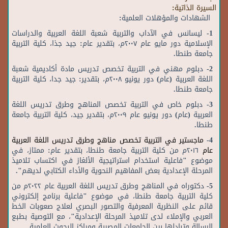
السيرة الذاتية:
الشهادات والمؤهلات العلمية:
1- ليسانس في الآداب والتربية شعبة اللغة العربية والدراسات
الإسلامية دور مايو عام ٢٠٠٧م، بتقدير عام: جيد جذا، كلية التربية
جامعة طنطا.
2- دبلوم مهني في التربية تخصص تدريس مادة أكاديمية شعبة
اللغة العربية (عام) دور يونيو ۲۰۰۸م، بتقدير: جيد جدا، كلية التربية
جامعة طنطا.
3- دبلوم خاص في التربية تخصص المناهج وطرق تدريس اللغة
العربية (عام) دور يونيو عام ٢٠٠٩م، بتقدير جيد، كلية التربية جامعة
طنطا.
4-
ماجستير في التربية تخصص مناهج وطرق تدريس اللغة العربية
عام
۲۰۱٦م من كلية التربية جامعة طنطا، بتقدير عام: ممتاز، في
موضوع "فاعلية استخدام استراتيجية الألغاز في اكتساب تلاميذ
المرحلة الإعدادية بعض المفاهيم النحوية والأداء الكتابي لديهم".
5- دكتوراه في المناهج وطرق تدريس اللغة العربية عام ٢٠٢٢م من
كلية التربية جامعة طنطا، في موضوع "فاعلية برنامج إلكتروني
قائم على النظرية المعرفية والتصور البصري لعلاج صعوبات الخط
العربي والإملاء لدى تلاميذ المرحلة الإعدادية"، مع التوصية بطبع
الرسالة وتبادلها بين الجامعات المصرية ومراكز البحوث العلمية.