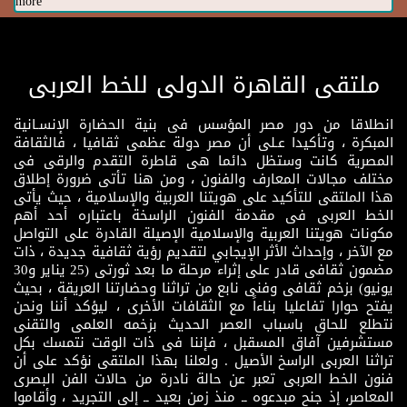
more
ملتقى القاهرة الدولى للخط العربى
انطلاقا من دور مصر المؤسس فى بنية الحضارة الإنسـانية
المبكرة ، وتأكيدا عـلى أن مصر دولة عظمى ثقافيا ، فالثقافة
المصرية كانت وستظل دائما هى قاطرة التقدم والرقى فى
مختلف مجالات المعارف والفنون ، ومن هنا تأتى ضرورة إطلاق
هذا الملتقى للتأكيد على هويتنا العربية والإسلامية ، حيث يأتى
الخط العربى فى مقدمة الفنون الراسخة باعتباره أحد أهم
مكونات هويتنا العربية والإسلامية الإصيلة القادرة على التواصل
مع الآخر ، وإحداث الأثر الإيجابي لتقديم رؤية ثقافية جديدة ، ذات
مضمون ثقافى قادر على إثراء مرحلة ما بعد ثورتى (25 يناير و30
يونيو) بزخم ثقافى وفنى نابع من تراثنا وحضارتنا العريقة ، بحيث
يفتح حوارا تفاعليا بناءاً مع الثقافات الأخرى ، ليؤكد أننا ونحن
نتطلع للحاق باسباب العصر الحديث بزخمه العلمى والتقنى
مستشرفين آفاق المسقبل ، فإننا فى ذات الوقت نتمسك بكل
تراثنا العربى الراسخ الأصيل . ولعلنا بهذا الملتقى نؤكد على أن
فنون الخط العربى تعبر عن حالة نادرة من حالات الفن البصرى
المعاصر، إذ جنح مبدعوه ــ منذ زمن بعيد ــ إلى التجريد ، وأقاموا