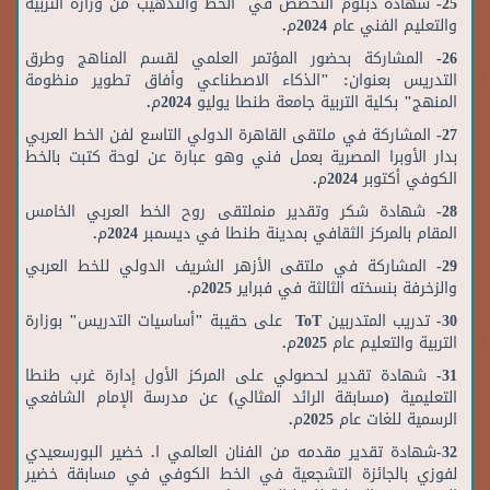
25- شهادة دبلوم التخصص في الخط والتذهيب من وزارة التربية
والتعليم الفني عام 2024م.
26- المشاركة بحضور المؤتمر العلمي لقسم المناهج وطرق
التدريس بعنوان: "الذكاء الاصطناعي وأفاق تطوير منظومة
المنهج" بكلية التربية جامعة طنطا يوليو 2024م.
27- المشاركة في ملتقى القاهرة الدولي التاسع لفن الخط العربي
بدار الأوبرا المصرية بعمل فني وهو عبارة عن لوحة كتبت بالخط
الكوفي أكتوبر 2024م.
28- شهادة شكر وتقدير منملتقى روح الخط العربي الخامس
المقام بالمركز الثقافي بمدينة طنطا في ديسمبر 2024م.
29- المشاركة في ملتقى الأزهر الشريف الدولي للخط العربي
والزخرفة بنسخته الثالثة في فبراير 2025م.
30- تدريب المتدربين ToT على حقيبة "أساسيات التدريس" بوزارة
التربية والتعليم عام 2025م.
31- شهادة تقدير لحصولي على المركز الأول إدارة غرب طنطا
التعليمية (مسابقة الرائد المثالي) عن مدرسة الإمام الشافعي
الرسمية للغات عام 2025م.
32-شهادة تقدير مقدمه من الفنان العالمي ا. خضير البورسعيدي
لفوزي بالجائزة التشجعية في الخط الكوفي في مسابقة خضير