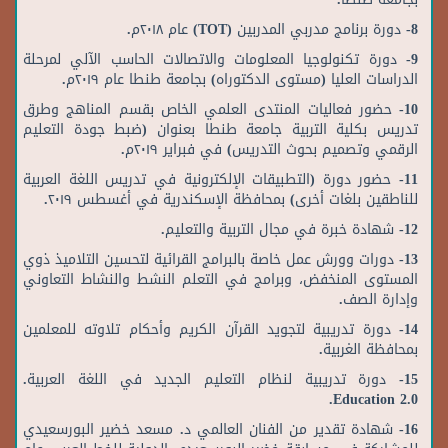
8- دورة برنامج مدربي المدربين (TOT) عام ٢٠١٨م.
9- دورة تكنولوجيا المعلومات والاتصالات الحاسب الآلي لمرحلة
الدراسات العليا (مستوى الدكتوراه) بجامعة طنطا عام ٢٠١٩م.
10- حضور فعاليات المنتدى العلمي الخاص بقسم المناهج وطرق
تدريس بكلية التربية جامعة طنطا بعنوان (ضبط جودة التعليم
الرقمي وتصميم بحوث التدريس) في فبراير ٢٠١٩م.
11- حضور دورة (التطبيقات الإلكترونية في تدريس اللغة العربية
للناطقين بلغات أخرى) بمحافظة الإسكندرية في أغسطس ٢٠١٩.
12- شهادة خبرة في مجال التربية والتعليم.
13- دورات وورش عمل خاصة بالبرامج القرائية لتحسين التلاميذ ذوي
المستوى المنخفض، وبرامج في التعلم النشط والنشاط التعاوني
وإدارة الصف.
14- دورة تدريبية لتجويد القرآن الكريم وأحكام تلاوته للمعلمين
بمحافظة الغربية.
15- دورة تدريبية لنظام التعليم الجديد في اللغة العربية.
Education 2.0.
16- شهادة تقدير من الفنان العالمي د. مسعد خضير البورسعيدي