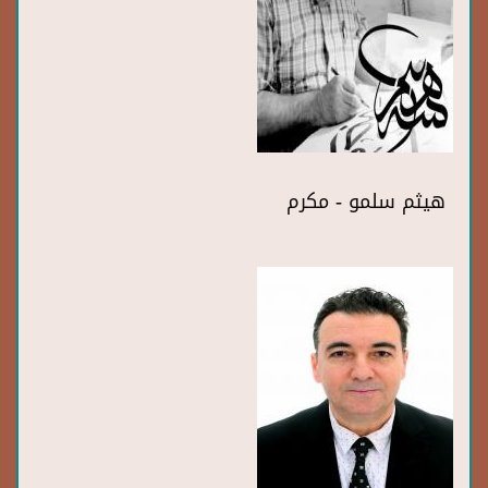
هيثم سلمو - مكرم