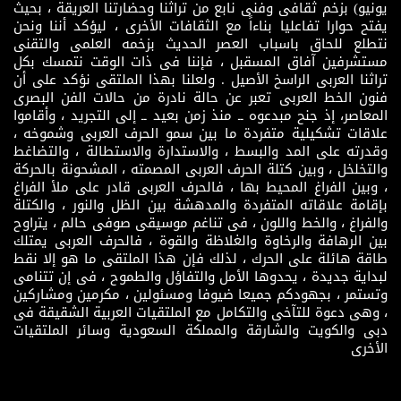
يونيو) بزخم ثقافى وفنى نابع من تراثنا وحضارتنا العريقة ، بحيث
يفتح حوارا تفاعليا بناءاً مع الثقافات الأخرى ، ليؤكد أننا ونحن
نتطلع للحاق باسباب العصر الحديث بزخمه العلمى والتقنى
مستشرفين آفاق المسقبل ، فإننا فى ذات الوقت نتمسك بكل
تراثنا العربى الراسخ الأصيل . ولعلنا بهذا الملتقى نؤكد على أن
فنون الخط العربى تعبر عن حالة نادرة من حالات الفن البصرى
المعاصر، إذ جنح مبدعوه ــ منذ زمن بعيد ــ إلى التجريد ، وأقاموا
علاقات تشكيلية متفردة ما بين سمو الحرف العربى وشموخه ،
وقدرته على المد والبسط ، والاستدارة والاستطالة ، والتضاغط
والتخلخل ، وبين كتلة الحرف العربى المصمته ، المشحونة بالحركة
، وبين الفراغ المحيط بها ، فالحرف العربى قادر على ملأ الفراغ
بإقامة علاقاته المتفردة والمدهشة بين الظل والنور ، والكتلة
والفراغ ، والخط واللون ، فى تناغم موسيقى صوفى حالم ، يتراوح
بين الرهافة والرخاوة والغلاظة والقوة ، فالحرف العربى يمتلك
طاقة هائلة على الحرك ، لذلك فإن هذا الملتقى ما هو إلا نقط
لبداية جديدة ، يحدوها الأمل والتفاؤل والطموح ، فى إن تتنامى
وتستمر ، بجهودكم جميعا ضيوفا ومسئولين ، مكرمين ومشاركين
، وهى دعوة للتآخى والتكامل مع الملتقيات العربية الشقيقة فى
دبى والكويت والشارقة والمملكة السعودية وسائر الملتقيات
الأخرى