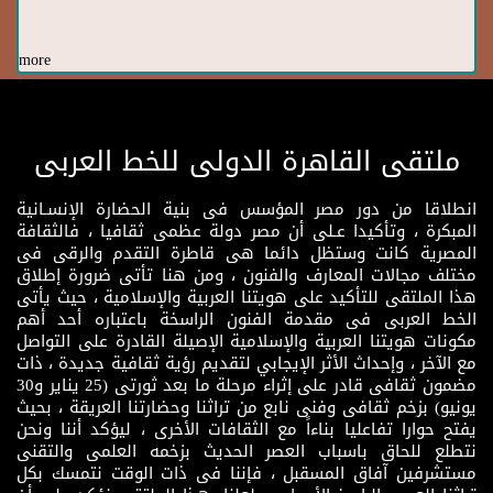
more
ملتقى القاهرة الدولى للخط العربى
انطلاقا من دور مصر المؤسس فى بنية الحضارة الإنسـانية
المبكرة ، وتأكيدا عـلى أن مصر دولة عظمى ثقافيا ، فالثقافة
المصرية كانت وستظل دائما هى قاطرة التقدم والرقى فى
مختلف مجالات المعارف والفنون ، ومن هنا تأتى ضرورة إطلاق
هذا الملتقى للتأكيد على هويتنا العربية والإسلامية ، حيث يأتى
الخط العربى فى مقدمة الفنون الراسخة باعتباره أحد أهم
مكونات هويتنا العربية والإسلامية الإصيلة القادرة على التواصل
مع الآخر ، وإحداث الأثر الإيجابي لتقديم رؤية ثقافية جديدة ، ذات
مضمون ثقافى قادر على إثراء مرحلة ما بعد ثورتى (25 يناير و30
يونيو) بزخم ثقافى وفنى نابع من تراثنا وحضارتنا العريقة ، بحيث
يفتح حوارا تفاعليا بناءاً مع الثقافات الأخرى ، ليؤكد أننا ونحن
نتطلع للحاق باسباب العصر الحديث بزخمه العلمى والتقنى
مستشرفين آفاق المسقبل ، فإننا فى ذات الوقت نتمسك بكل