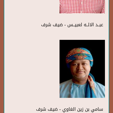
عبــد الالــه لعبيــس - ضيف شرف
سامي بن زين الغاوي - ضيف شرف