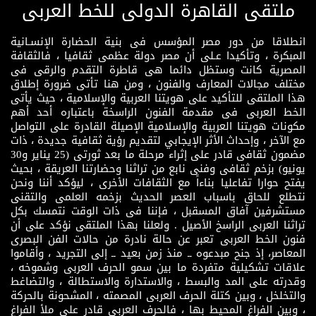
ملتقى القاهرة الدولى للخط العربى
انطلاقا من دور مصر المؤسس فى بنية الحضارة الإنسـانية
المبكرة ، وتأكيدا عـلى أن مصر دولة عظمى ثقافيا ، فالثقافة
المصرية كانت وستظل دائما هى قاطرة التقدم والرقى فى
مختلف مجالات المعارف والفنون ، ومن هنا تأتى ضرورة إطلاق
هذا الملتقى للتأكيد على هويتنا العربية والإسلامية ، حيث يأتى
الخط العربى فى مقدمة الفنون الراسخة باعتباره أحد أهم
مكونات هويتنا العربية والإسلامية الإصيلة القادرة على التواصل
مع الآخر ، وإحداث الأثر الإيجابي لتقديم رؤية ثقافية جديدة ، ذات
مضمون ثقافى قادر على إثراء مرحلة ما بعد ثورتى (25 يناير و30
يونيو) بزخم ثقافى وفنى نابع من تراثنا وحضارتنا العريقة ، بحيث
يفتح حوارا تفاعليا بناءاً مع الثقافات الأخرى ، ليؤكد أننا ونحن
نتطلع للحاق باسباب العصر الحديث بزخمه العلمى والتقنى
مستشرفين آفاق المسقبل ، فإننا فى ذات الوقت نتمسك بكل
تراثنا العربى الراسخ الأصيل . ولعلنا بهذا الملتقى نؤكد على أن
فنون الخط العربى تعبر عن حالة نادرة من حالات الفن البصرى
المعاصر، إذ جنح مبدعوه ــ منذ زمن بعيد ــ إلى التجريد ، وأقاموا
علاقات تشكيلية متفردة ما بين سمو الحرف العربى وشموخه ،
وقدرته على المد والبسط ، والاستدارة والاستطالة ، والتضاغط
والتخلخل ، وبين كتلة الحرف العربى المصمته ، المشحونة بالحركة
، وبين الفراغ المحيط بها ، فالحرف العربى قادر على ملأ الفراغ