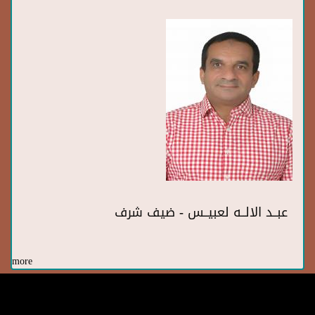
عبــد الالــه لعبيــس - ضيف شرف
more