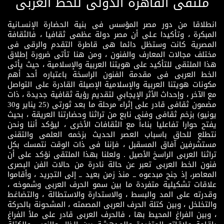
ملتقى القاهرة الدولى للخط العربى
انطلاقا من دور مصر المؤسس فى بنية الحضارة الإنسـانية
المبكرة ، وتأكيدا عـلى أن مصر دولة عظمى ثقافيا ، فالثقافة
المصرية كانت وستظل دائما هى قاطرة التقدم والرقى فى
مختلف مجالات المعارف والفنون ، ومن هنا تأتى ضرورة إطلاق
هذا الملتقى للتأكيد على هويتنا العربية والإسلامية ، حيث يأتى
الخط العربى فى مقدمة الفنون الراسخة باعتباره أحد أهم
مكونات هويتنا العربية والإسلامية الإصيلة القادرة على التواصل
مع الآخر ، وإحداث الأثر الإيجابي لتقديم رؤية ثقافية جديدة ، ذات
مضمون ثقافى قادر على إثراء مرحلة ما بعد ثورتى (25 يناير و30
يونيو) بزخم ثقافى وفنى نابع من تراثنا وحضارتنا العريقة ، بحيث
يفتح حوارا تفاعليا بناءاً مع الثقافات الأخرى ، ليؤكد أننا ونحن
نتطلع للحاق باسباب العصر الحديث بزخمه العلمى والتقنى
مستشرفين آفاق المسقبل ، فإننا فى ذات الوقت نتمسك بكل
تراثنا العربى الراسخ الأصيل . ولعلنا بهذا الملتقى نؤكد على أن
فنون الخط العربى تعبر عن حالة نادرة من حالات الفن البصرى
المعاصر، إذ جنح مبدعوه ــ منذ زمن بعيد ــ إلى التجريد ، وأقاموا
علاقات تشكيلية متفردة ما بين سمو الحرف العربى وشموخه ،
وقدرته على المد والبسط ، والاستدارة والاستطالة ، والتضاغط
والتخلخل ، وبين كتلة الحرف العربى المصمته ، المشحونة بالحركة
، وبين الفراغ المحيط بها ، فالحرف العربى قادر على ملأ الفراغ