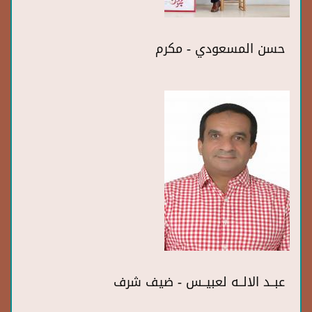
حسن المسعودي - مكرم
عبــد الالــه لعبيــس - ضيف شرف