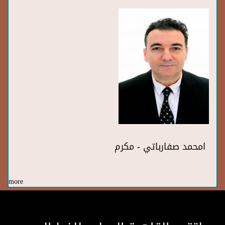
امحمد صفارباتي - مكرم
more