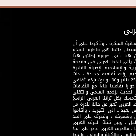
ربى
نية المبكرة ، وتأكيدا عـلى أن
وستظل دائما هى قاطرة التقدم
 هنا تأتى ضرورة إطلاق هذا
يث يأتى الخط العربى فى مقدمة
بية والإسلامية الإصيلة القادرة
قديم رؤية ثقافية جديدة ، ذات
مضمون ثقافى قادر على إثراء مرحلة ما بعد ثورتى (25 يناير و30 يونيو) بزخم ثقافى
ارا تفاعليا بناءاً مع الثقافات
 الحديث بزخمه العلمى والتقنى
سك بكل تراثنا العربى الراسخ
 العربى تعبر عن حالة نادرة من
 بعيد ــ إلى التجريد ، وأقاموا
ى وشموخه ، وقدرته على المد
لخل ، وبين كتلة الحرف العربى
ا ، فالحرف العربى قادر على ملأ
لنور ، والكتلة والفراغ ، والخط