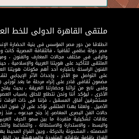
ملتقى القاهرة الدولى للخط الع
انطلاقا من دور مصر المؤسس فى بنية الحضارة الإنسـا
مصر دولة عظمى ثقافيا ، فالثقافة المصرية كانت 
والرقى فى مختلف مجالات المعارف والفنون ، ومن
الملتقى للتأكيد على هويتنا العربية والإسلامية ، ح
الفنون الراسخة باعتباره أحد أهم مكونات هويتنا العر
على التواصل مع الآخر ، وإحداث الأثر الإيجابي لت
وفنى نابع من تراثنا وحضارتنا العريقة ، بحيث يفتح حو
الأخرى ، ليؤكد أننا ونحن نتطلع للحاق باسباب العصر
مستشرفين آفاق المسقبل ، فإننا فى ذات الوقت نتم
الأصيل . ولعلنا بهذا الملتقى نؤكد على أن فنون الخط
حالات الفن البصرى المعاصر، إذ جنح مبدعوه ــ منذ زمن
علاقات تشكيلية متفردة ما بين سمو الحرف العرب
والبسط ، والاستدارة والاستطالة ، والتضاغط والتخ
المصمته ، المشحونة بالحركة ، وبين الفراغ المحيط به
الفراغ بإقامة علاقاته المتفردة والمدهشة بين الظل وا