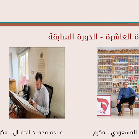
العاشرة - الدورة السابقة
المسعودي - مكرم
عــبده محمـــد الجمــال - مك