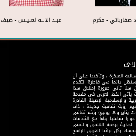
 صفارباتي - مكرم
عبــد الالــه لعبيــس - ضي
ربى
نية المبكرة ، وتأكيدا عـلى أن
وستظل دائما هى قاطرة التقدم
 هنا تأتى ضرورة إطلاق هذا
يث يأتى الخط العربى فى مقدمة
بية والإسلامية الإصيلة القادرة
قديم رؤية ثقافية جديدة ، ذات
مضمون ثقافى قادر على إثراء مرحلة ما بعد ثورتى (25 يناير و30 يونيو) بزخم ثقافى
ارا تفاعليا بناءاً مع الثقافات
 الحديث بزخمه العلمى والتقنى
سك بكل تراثنا العربى الراسخ