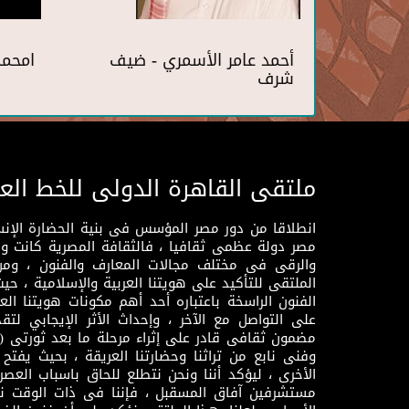
أحمد عامر الأسمري - ضيف
امحمد
شرف
ملتقى القاهرة الدولى للخط الع
انطلاقا من دور مصر المؤسس فى بنية الحضارة الإنسـا
مصر دولة عظمى ثقافيا ، فالثقافة المصرية كانت 
والرقى فى مختلف مجالات المعارف والفنون ، ومن
الملتقى للتأكيد على هويتنا العربية والإسلامية ، ح
الفنون الراسخة باعتباره أحد أهم مكونات هويتنا العر
على التواصل مع الآخر ، وإحداث الأثر الإيجابي لت
وفنى نابع من تراثنا وحضارتنا العريقة ، بحيث يفتح حو
الأخرى ، ليؤكد أننا ونحن نتطلع للحاق باسباب العصر
مستشرفين آفاق المسقبل ، فإننا فى ذات الوقت نتم