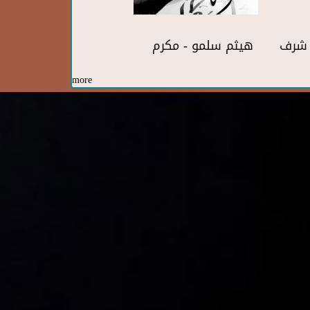
ف شرف
هيثم سلمو - مكرم
more