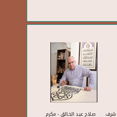
ف شرف
صـلاح عبـد الخـالق - مكرم