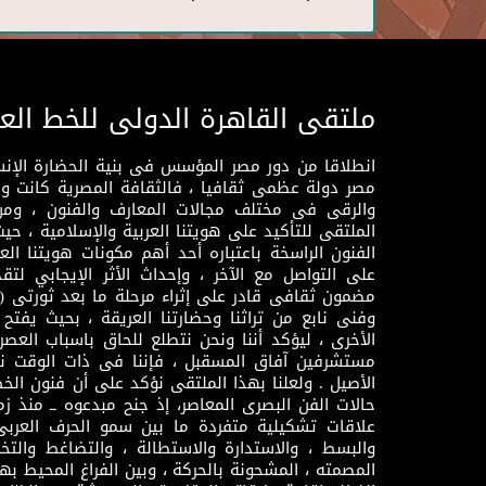
ملتقى القاهرة الدولى للخط الع
انطلاقا من دور مصر المؤسس فى بنية الحضارة الإنسـا
مصر دولة عظمى ثقافيا ، فالثقافة المصرية كانت 
والرقى فى مختلف مجالات المعارف والفنون ، ومن
الملتقى للتأكيد على هويتنا العربية والإسلامية ، ح
الفنون الراسخة باعتباره أحد أهم مكونات هويتنا العر
على التواصل مع الآخر ، وإحداث الأثر الإيجابي لت
وفنى نابع من تراثنا وحضارتنا العريقة ، بحيث يفتح حو
الأخرى ، ليؤكد أننا ونحن نتطلع للحاق باسباب العصر
مستشرفين آفاق المسقبل ، فإننا فى ذات الوقت نتم
الأصيل . ولعلنا بهذا الملتقى نؤكد على أن فنون الخط
حالات الفن البصرى المعاصر، إذ جنح مبدعوه ــ منذ زمن
علاقات تشكيلية متفردة ما بين سمو الحرف العرب
والبسط ، والاستدارة والاستطالة ، والتضاغط والتخ
المصمته ، المشحونة بالحركة ، وبين الفراغ المحيط به