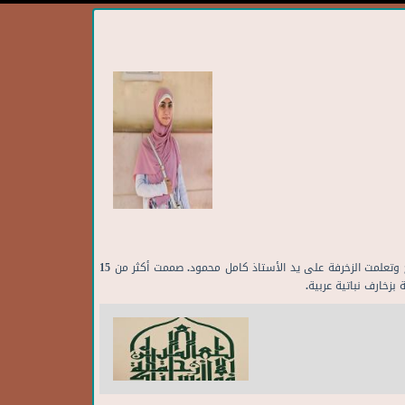
اسمي أميرة أحمد باحثة دكتوراه في كلية التربية جامعة عين شمس تخصص علم النفس التربوي، تعلمت الخط الكوفي على يد الأستاذ عصام عبد الفتاح وتعلمت الزخرفة على يد الأستاذ كامل محمود. صممت أكثر من 15
زخارف نباتية عربية.