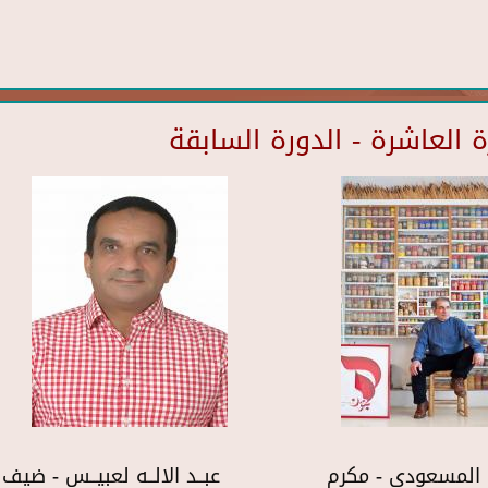
العاشرة - الدورة السابقة
المسعودي - مكرم
عبــد الالــه لعبيــس - ضي