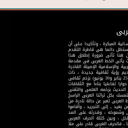
ربى
نية المبكرة ، وتأكيدا عـلى أن
وستظل دائما هى قاطرة التقدم
 هنا تأتى ضرورة إطلاق هذا
يث يأتى الخط العربى فى مقدمة
بية والإسلامية الإصيلة القادرة
قديم رؤية ثقافية جديدة ، ذات
مضمون ثقافى قادر على إثراء مرحلة ما بعد ثورتى (25 يناير و30 يونيو) بزخم ثقافى
ارا تفاعليا بناءاً مع الثقافات
 الحديث بزخمه العلمى والتقنى
سك بكل تراثنا العربى الراسخ
 العربى تعبر عن حالة نادرة من
 بعيد ــ إلى التجريد ، وأقاموا
ى وشموخه ، وقدرته على المد
لخل ، وبين كتلة الحرف العربى
ا ، فالحرف العربى قادر على ملأ