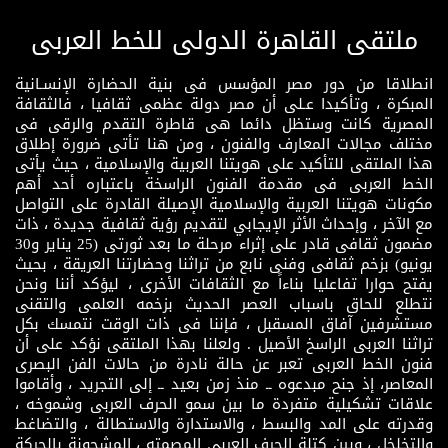
ملتقى القاهرة الدولى للخط العربى
انطلاقا من دور مصر المؤسس فى بنية الحضارة الإنسـانية
المبكرة ، وتأكيدا عـلى أن مصر دولة عظمى ثقافيا ، فالثقافة
المصرية كانت وستظل دائما هى قاطرة التقدم والرقى فى
مختلف مجالات المعارف والفنون ، ومن هنا تأتى ضرورة إطلاق
هذا الملتقى للتأكيد على هويتنا العربية والإسلامية ، حيث يأتى
الخط العربى فى مقدمة الفنون الراسخة باعتباره أحد أهم
مكونات هويتنا العربية والإسلامية الإصيلة القادرة على التواصل
مع الآخر ، وإحداث الأثر الإيجابي لتقديم رؤية ثقافية جديدة ، ذات
مضمون ثقافى قادر على إثراء مرحلة ما بعد ثورتى (25 يناير و30
يونيو) بزخم ثقافى وفنى نابع من تراثنا وحضارتنا العريقة ، بحيث
يفتح حوارا تفاعليا بناءاً مع الثقافات الأخرى ، ليؤكد أننا ونحن
نتطلع للحاق باسباب العصر الحديث بزخمه العلمى والتقنى
مستشرفين آفاق المسقبل ، فإننا فى ذات الوقت نتمسك بكل
تراثنا العربى الراسخ الأصيل . ولعلنا بهذا الملتقى نؤكد على أن
فنون الخط العربى تعبر عن حالة نادرة من حالات الفن البصرى
المعاصر، إذ جنح مبدعوه ــ منذ زمن بعيد ــ إلى التجريد ، وأقاموا
علاقات تشكيلية متفردة ما بين سمو الحرف العربى وشموخه ،
وقدرته على المد والبسط ، والاستدارة والاستطالة ، والتضاغط
والتخلخل ، وبين كتلة الحرف العربى المصمته ، المشحونة بالحركة