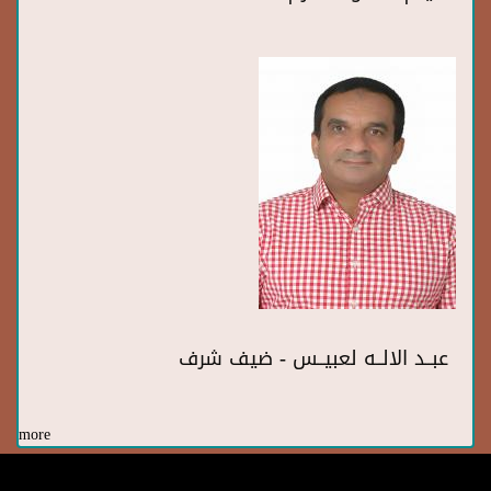
عبــد الالــه لعبيــس - ضيف شرف
more