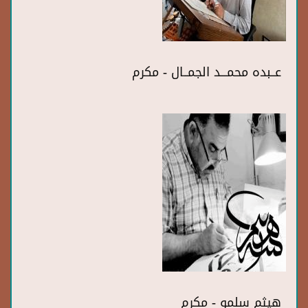
عــبده محمـــد الجمــال - مكرم
هيثم سلمو - مكرم