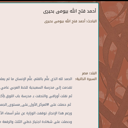
أحمد فتح الله بيومى بحيرى
الباحث:
أحمد فتح الله بيومى بحيرى
البلد:
مصر
السيرة الذاتية:
الحمد لله الذي علَّم بالقلم، علَّم الإنسان ما لم
تقدمت إلى مدرسة السعيدية للخط العربي عامي 2021/2022 و2022/2023، وحصلت – بفضل الله – على #المركز_الأول في العامين.
ثم نقلت أوراقى والتحقت بـ مدرسة باب اللوق (أكاديمي
ثم حصلت على #المركز_الأول_على_مستوى_الجمهورية في الصف الرابع
ورغم هذا الإنجاز، توقفت الوزارة عن نشر أسماء الأ
وحصلت على شهادة اجتياز خطي الثلث والرقعة من