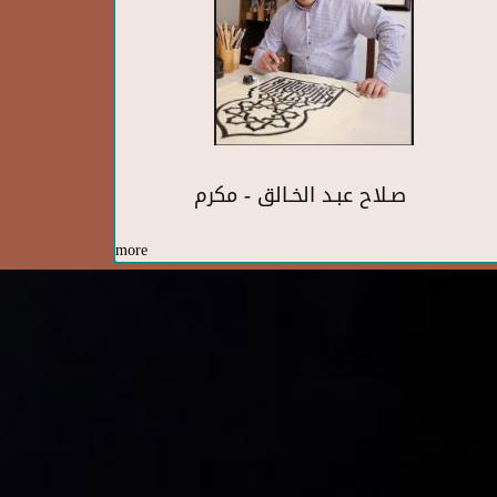
صـلاح عبـد الخـالق - مكرم
more