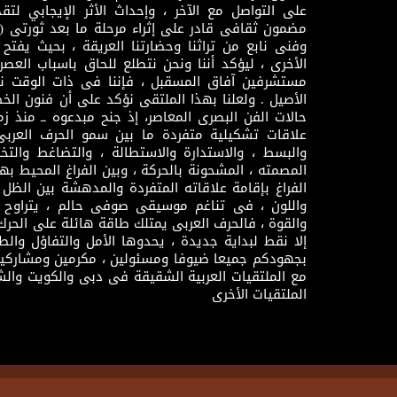
على التواصل مع الآخر ، وإحداث الأثر الإيجابي لت
وفنى نابع من تراثنا وحضارتنا العريقة ، بحيث يفتح حو
الأخرى ، ليؤكد أننا ونحن نتطلع للحاق باسباب العصر
مستشرفين آفاق المسقبل ، فإننا فى ذات الوقت نتم
الأصيل . ولعلنا بهذا الملتقى نؤكد على أن فنون الخط
حالات الفن البصرى المعاصر، إذ جنح مبدعوه ــ منذ زمن
علاقات تشكيلية متفردة ما بين سمو الحرف العرب
والبسط ، والاستدارة والاستطالة ، والتضاغط والتخ
المصمته ، المشحونة بالحركة ، وبين الفراغ المحيط به
الفراغ بإقامة علاقاته المتفردة والمدهشة بين الظل وا
واللون ، فى تناغم موسيقى صوفى حالم ، يتراوح بي
والقوة ، فالحرف العربى يمتلك طاقة هائلة على الحرك
إلا نقط لبداية جديدة ، يحدوها الأمل والتفاؤل وال
بجهودكم جميعا ضيوفا ومسئولين ، مكرمين ومشاركين
مع الملتقيات العربية الشقيقة فى دبى والكويت والش
الملتقيات الأخرى