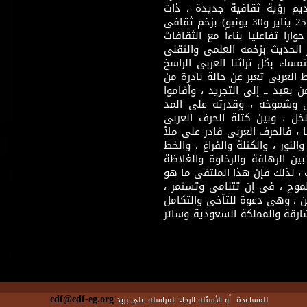
قديم رؤية ثقافية جديدة ، ذات
مضمون ثقافى قادر على إثراء مرحلة ما بعد ثورتى (25 يناير و30 يونيو) بزخم ثقافى
ارا تفاعليا بناءاً مع الثقافات
 الحديث بزخمه العلمى والتقنى
سك بكل تراثنا العربى الراسخ
 العربى تعبر عن حالة نادرة من
 بعيد ــ إلى التجريد ، وأقاموا
ى وشموخه ، وقدرته على المد
لخل ، وبين كتلة الحرف العربى
ا ، فالحرف العربى قادر على ملأ
لنور ، والكتلة والفراغ ، والخط
ن الرهافة والرخاوة والغلاظة
 ، لذلك فإن هذا الملتقى ما هو
طموح ، فى إن تتنامى وتستمر ،
 ، وهى دعوة للتآخى والتكامل
ارقة والمملكة السعودية وسائر
cdf@cdf-eg.org
للمساعدة أو الأسئلة الرجاء المراسلة على بريد