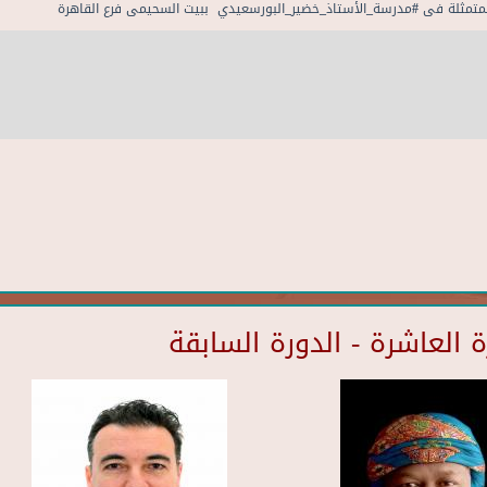
المتمثلة فى #مدرسة_الأستاذ_خضير_البورسعيدي ببيت السحيمى فرع القاهرة
العاشرة - الدورة السابقة