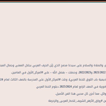
 يعلم، والصلاة والسلام على سيدنا محمدٍ الذي زيّن الحرف العربي بجلال المعنى وجمال المبن
ة باب اللوق للخط العربي)، ونلت #المركز_الأول على المدرسة بالصف الثالث لعام 2023/2024،
 لعام 2025/2024 دبلوم الخط العربي
وائل، مما أحزن كل محبي هذا الفن الأصيل.
 #رواق_الأزهر_الشريف_للخط_العربى_والزخرفة