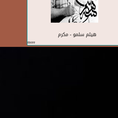
هيثم سلمو - مكرم
more