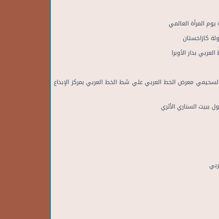
ﻳﻮم اﻟﻤﺮأة اﻟﻌﺎﻟﻤﻲ
ﻟﺔ ﻛﺎزاﺧﺴﺘﺎن
ﻟﻌﺮﺑﻲ ﺑﺪار اﻷوﺑﺮا
ﺖ اﻟﺴﺤﻴﻤﻲ ﻣﻌﺮض اﻟﺨﻂ اﻟﻌﺮﺑﻲ ﻋﻠﻲ ﺷﻂ اﻟﺨﻂ اﻟﻌﺮﺑﻲ ﺑﻤﺮﻛﺰ اﻹﺑﺪاع
ﺮﺑﻲ