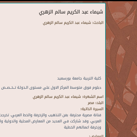
شيماء عبد الكريم سالم الزهري
الباحث:
شيماء عبد الكريم سالم الزهري
ﻛﻠﻴﺔ اﻟﺘﺮﺑﻴﺔ ﺟﺎﻣﻌﺔ ﺑﻮرﺳﻌﻴﺪ
دﺑﻠﻮم ﻓﻮق ﻣﺘﻮﺳﻂ اﻟﻤﺮﻛﺰ اﻻول ﻋﻠﻲ ﻣﺴﺘﻮى اﻟـﺪوﻟـﺔ ﺗــﺨــﺼــﺺ اﻟــﺨـ
اسم الشهرة:
شيماء عبد الكريم سالم الزهري
البلد:
مصر
السيرة الذاتية:
ﻓﻨﺎﻧﺔ ﻣﺼﺮﻳﺔ ﻣﺤﺘﺮﻓﺔ ﺑﻔﻦ اﻟﺘﺬﻫﻴﺐ واﻟﺰﺧﺮﻓﺔ واﻟﺨﻂ اﻟﻌﺮﺑﻲ، ﺗﺨﺮ
اﻟﻌﺮﺑﻲ، وﻗﺪ ﺷﺎرﻛﺖ ﻓﻲ اﻟﻌﺪﻳﺪ ﻣﻦ اﻟﻤﻌﺎرض اﻟﻤﺤﻠﻴﺔ واﻟﺪوﻟﻴﺔ وﻟ
وزﺧﺮﻓﺔ اﻋﻤﺎﻟﻬﻢ اﻟﺨﻄﻴﺔ
المعارض: