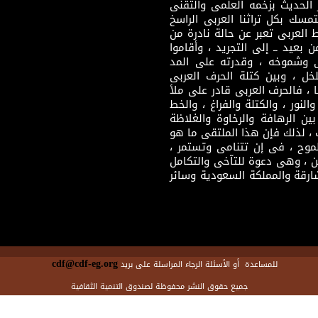
 الحديث بزخمه العلمى والتقنى
سك بكل تراثنا العربى الراسخ
 العربى تعبر عن حالة نادرة من
 بعيد ــ إلى التجريد ، وأقاموا
ى وشموخه ، وقدرته على المد
لخل ، وبين كتلة الحرف العربى
ا ، فالحرف العربى قادر على ملأ
لنور ، والكتلة والفراغ ، والخط
ن الرهافة والرخاوة والغلاظة
 ، لذلك فإن هذا الملتقى ما هو
طموح ، فى إن تتنامى وتستمر ،
 ، وهى دعوة للتآخى والتكامل
ارقة والمملكة السعودية وسائر
cdf@cdf-eg.org
للمساعدة أو الأسئلة الرجاء المراسلة على بريد
جميع حقوق النشر محفوظة لصندوق التنمية الثقافية