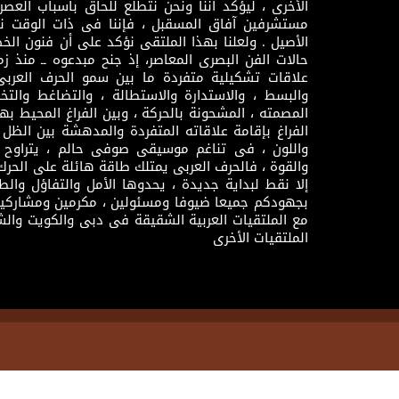
الأخرى ، ليؤكد أننا ونحن نتطلع للحاق باسباب العصر
مستشرفين آفاق المسقبل ، فإننا فى ذات الوقت نتم
الأصيل . ولعلنا بهذا الملتقى نؤكد على أن فنون الخط
حالات الفن البصرى المعاصر، إذ جنح مبدعوه ــ منذ زمن
علاقات تشكيلية متفردة ما بين سمو الحرف العرب
والبسط ، والاستدارة والاستطالة ، والتضاغط والتخ
المصمته ، المشحونة بالحركة ، وبين الفراغ المحيط به
الفراغ بإقامة علاقاته المتفردة والمدهشة بين الظل وا
واللون ، فى تناغم موسيقى صوفى حالم ، يتراوح بي
والقوة ، فالحرف العربى يمتلك طاقة هائلة على الحرك
إلا نقط لبداية جديدة ، يحدوها الأمل والتفاؤل وال
بجهودكم جميعا ضيوفا ومسئولين ، مكرمين ومشاركين
مع الملتقيات العربية الشقيقة فى دبى والكويت والش
الملتقيات الأخرى