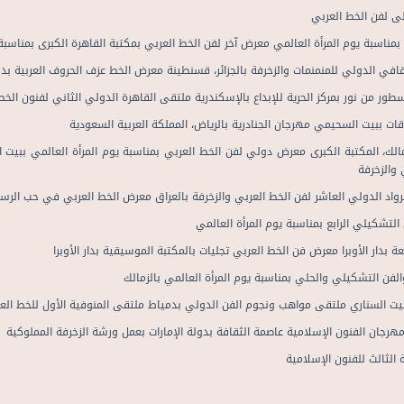
ﻰ ﻟﻔﻦ اﻟﺨﻂ اﻟﻌﺮﺑﻲ
ﻤﻨﺎﺳﺒﺔ ﻳﻮم اﻟﻤﺮأة اﻟﻌﺎﻟﻤﻲ ﻣﻌﺮض آﺧﺮ ﻟﻔﻦ اﻟﺨﻂ اﻟﻌﺮﺑﻲ ﺑﻤﻜﺘﺒﺔ اﻟﻘﺎﻫﺮة اﻟﻜﺒﺮى ﺑﻤﻨﺎﺳﺒﺔ 
ﻓﻲ اﻟﺪوﻟﻲ ﻟﻠﻤﻨﻤﻨﻤﺎت واﻟﺰﺧﺮﻓﺔ ﺑﺎﻟﺠﺰاﺋﺮ، ﻗﺴﻨﻄﻴﻨﺔ ﻣﻌﺮض اﻟﺨﻂ ﻋﺰف اﻟﺤﺮوف اﻟﻌﺮﺑﻴﺔ ﺑﺪو
ر ﻣﻦ ﻧﻮر ﺑﻤﺮﻛﺰ اﻟﺤﺮﻳﺔ ﻟﻺﺑﺪاع ﺑﺎﻹﺳﻜﻨﺪرﻳﺔ ﻣﻠﺘﻘﻰ اﻟﻘﺎﻫﺮة اﻟﺪوﻟﻲ اﻟﺜﺎﻧﻲ ﻟﻔﻨﻮن اﻟﺨﻂ ا
ﺎت ﺑﺒﻴﺖ اﻟﺴﺤﻴﻤﻲ ﻣﻬﺮﺟﺎن اﻟﺠﻨﺎدرﻳﺔ ﺑﺎﻟﺮﻳﺎض، اﻟﻤﻤﻠﻜﺔ اﻟﻌﺮﺑﻴﺔ اﻟﺴﻌﻮدﻳﺔ
ﺰﻣﺎﻟﻚ، اﻟﻤﻜﺘﺒﺔ اﻟﻜﺒﺮى ﻣﻌﺮض دوﻟﻲ ﻟﻔﻦ اﻟﺨﻂ اﻟﻌﺮﺑﻲ ﺑﻤﻨﺎﺳﺒﺔ ﻳﻮم اﻟﻤﺮأة اﻟﻌﺎﻟﻤﻲ ﺑﺒﻴ
 واﻟﺰﺧﺮﻓﺔ
ﺘﺸﻜﻴﻠﻲ اﻟﺮاﺑﻊ ﺑﻤﻨﺎﺳﺒﺔ ﻳﻮم اﻟﻤﺮأة اﻟﻌﺎﻟﻤﻲ
ﺔ ﺑﺪار اﻷوﺑﺮا ﻣﻌﺮض ﻓﻦ اﻟﺨﻂ اﻟﻌﺮﺑﻲ ﺗﺠﻠﻴﺎت ﺑﺎﻟﻤﻜﺘﺒﺔ اﻟﻤﻮﺳﻴﻘﻴﺔ ﺑﺪار اﻷوﺑﺮا
ﻔﻦ اﻟﺘﺸﻜﻴﻠﻲ واﻟﺤﻠﻲ ﺑﻤﻨﺎﺳﺒﺔ ﻳﻮم اﻟﻤﺮأة اﻟﻌﺎﻟﻤﻲ ﺑﺎﻟﺰﻣﺎﻟﻚ
ﺒﻴﺖ اﻟﺴﻨﺎري ﻣﻠﺘﻘﻰ ﻣﻮاﻫﺐ وﻧﺠﻮم اﻟﻔﻦ اﻟﺪوﻟﻲ ﺑﺪﻣﻴﺎط ﻣﻠﺘﻘﻰ اﻟﻤﻨﻮﻓﻴﺔ اﻷول ﻟﻠﺨﻂ اﻟﻌ
ﻣﻬﺮﺟﺎن اﻟﻔﻨﻮن اﻹﺳﻼﻣﻴﺔ ﻋﺎﺻﻤﺔ اﻟﺜﻘﺎﻓﺔ ﺑﺪوﻟﺔ اﻹﻣﺎرات ﺑﻌﻤﻞ ورﺷﺔ اﻟﺰﺧﺮﻓﺔ اﻟﻤﻤﻠﻮﻛﻴﺔ
ﺔ اﻟﺜﺎﻟﺚ ﻟﻠﻔﻨﻮن اﻹﺳﻼﻣﻴﺔ