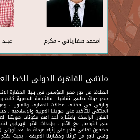
امحمد صفارباتي - مكرم
عبــد
ملتقى القاهرة الدولى للخط الع
انطلاقا من دور مصر المؤسس فى بنية الحضارة الإنسـا
مصر دولة عظمى ثقافيا ، فالثقافة المصرية كانت 
والرقى فى مختلف مجالات المعارف والفنون ، ومن
الملتقى للتأكيد على هويتنا العربية والإسلامية ، ح
الفنون الراسخة باعتباره أحد أهم مكونات هويتنا العر
على التواصل مع الآخر ، وإحداث الأثر الإيجابي لت
وفنى نابع من تراثنا وحضارتنا العريقة ، بحيث يفتح حو