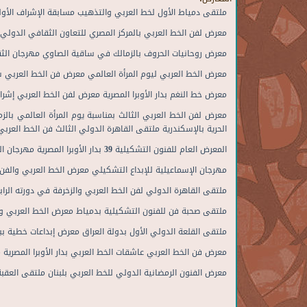
ملتقى دﻣﻴﺎط اﻷول ﻟﺨﻂ اﻟﻌﺮﺑﻲ واﻟﺘﺬﻫﻴﺐ ﻣﺴﺎﺑﻘﺔ اﻹﺷﺮاف اﻷوﻟ
ﻣﻌﺮض ﻟﻔﻦ اﻟﺨﻂ اﻟﻌﺮﺑﻲ ﺑﺎﻟﻤﺮﻛﺰ اﻟﻤﺼﺮي ﻟﻠﺘﻌﺎون اﻟﺜﻘﺎﻓﻲ اﻟﺪوﻟﻲ ﺑ
ﻣﻌﺮض روﺣﺎﻧﻴﺎت اﻟﺤﺮوف ﺑﺎﻟﺰﻣﺎﻟﻚ ﻓﻲ ﺳﺎﻗﻴﺔ اﻟﺼﺎوي ﻣﻬﺮﺟﺎن اﻟﺜﻘﺎ
ﻣﻌﺮض اﻟﺨﻂ اﻟﻌﺮﺑﻲ ﻟﻴﻮم اﻟﻤﺮأة اﻟﻌﺎﻟﻤﻲ ﻣﻌﺮض ﻓﻦ اﻟﺨﻂ اﻟﻌﺮﺑﻲ ﺳﻄﻮ
ﻣﻌﺮض ﺧﻂ اﻟﻨﻐﻢ ﺑﺪار اﻷوﺑﺮا اﻟﻤﺼﺮﻳﺔ ﻣﻌﺮض ﻟﻔﻦ اﻟﺨﻂ اﻟﻌﺮﺑﻲ إﺷﺮاﻗ
ﻣﻌﺮض ﻟﻔﻦ اﻟﺨﻂ اﻟﻌﺮﺑﻲ اﻟﺜﺎﻟﺚ ﺑﻤﻨﺎﺳﺒﺔ ﻳﻮم اﻟﻤﺮأة اﻟﻌﺎﻟﻤﻲ ﺑﺎﻟ
اﻟﺤﺮﻳﺔ ﺑﺎﻹﺳﻜﻨﺪرﻳﺔ ﻣﻠﺘﻘﻰ اﻟﻘﺎﻫﺮة اﻟﺪوﻟﻲ اﻟﺜﺎﻟﺚ ﻓﻦ اﻟﺨﻂ اﻟﻌﺮﺑﻲ
اﻟﻤﻌﺮض اﻟﻌﺎم ﻟﻠﻔﻨﻮن اﻟﺘﺸﻜﻴﻠﻴﺔ 39 ﺑﺪار اﻷوﺑﺮا اﻟﻤﺼﺮﻳﺔ ﻣﻬﺮﺟﺎن اﻟﺮواد اﻟﺪوﻟﻲ اﻟﻌﺎﺷﺮ ﻟﻔﻦ اﻟﺨﻂ اﻟﻌﺮﺑﻲ واﻟﺰﺧﺮﻓﺔ ﺑﺎﻟﻌﺮاق ﻣﻌﺮض اﻟﺨﻂ اﻟﻌﺮﺑﻲ ﻓﻲ ﺣﺐ اﻟﺮﺳﻮل ﺑﺒﻴﺖ اﻟﺴﻨﺎري اﻷﺛﺮي
ﻣﻬﺮﺟﺎن اﻹﺳﻤﺎﻋﻴﻠﻴﺔ ﻟﻺﺑﺪاع اﻟﺘﺸﻜﻴﻠﻲ ﻣﻌﺮض اﻟﺨﻂ اﻟﻌﺮﺑﻲ واﻟﻔﻦ اﻟ
ﻣﻠﺘﻘﻰ اﻟﻘﺎﻫﺮة اﻟﺪوﻟﻲ ﻟﻔﻦ اﻟﺨﻂ اﻟﻌﺮﺑﻲ واﻟﺰﺧﺮﻓﺔ ﻓﻲ دورﺗﻪ اﻟﺮاﺑﻌ
ﻣﻠﺘﻘﻰ ﺻﺤﺒﺔ ﻓﻦ ﻟﻠﻔﻨﻮن اﻟﺘﺸﻜﻴﻠﻴﺔ ﺑﺪﻣﻴﺎط ﻣﻌﺮض اﻟﺨﻂ اﻟﻌﺮﺑﻲ واﻟ
ﻣﻠﺘﻘﻰ اﻟﻘﻠﻌﺔ اﻟﺪوﻟﻲ اﻷول ﺑﺪوﻟﺔ اﻟﻌﺮاق ﻣﻌﺮض إﺑﺪاﻋﺎت ﺧﻄﻴﺔ ﺑ
ﻣﻌﺮض ﻓﻦ اﻟﺨﻂ اﻟﻌﺮﺑﻲ ﻋﺎﺷﻘﺎت اﻟﺨﻂ اﻟﻌﺮﺑﻲ ﺑﺪار اﻷوﺑﺮا اﻟﻤﺼﺮﻳﺔ 
ﻣﻌﺮض اﻟﻔﻨﻮن اﻟﺮﻣﻀﺎﻧﻴﺔ اﻟﺪوﻟﻲ ﻟﻠﺨﻂ اﻟﻌﺮﺑﻲ ﺑﻠﺒﻨﺎن ﻣﻠﺘﻘﻰ اﻟﻌﻘﺒ