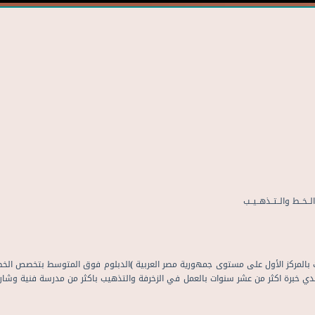
ـﻂ واﻟــﺘــﺬﻫــﻴــﺐ
ﺟﺖ ﺑﺎﻟﻤﺮﻛﺰ اﻷول ﻋﻠﻰ ﻣﺴﺘﻮى ﺟﻤﻬﻮرﻳﺔ ﻣﺼﺮ اﻟﻌﺮﺑﻴﺔ )اﻟﺪﺑﻠﻮم ﻓﻮق اﻟﻤﺘﻮﺳﻂ ﺑﺘﺨﺼﺺ اﻟﺨ
ﺪي ﺧﺒﺮة اﻛﺜﺮ ﻣﻦ ﻋﺸﺮ ﺳﻨﻮات ﺑﺎﻟﻌﻤﻞ ﻓﻲ اﻟﺰﺧﺮﻓﺔ واﻟﺘﺬﻫﻴﺐ ﺑﺎﻛﺜﺮ ﻣﻦ ﻣﺪرﺳﺔ ﻓﻨﻴﺔ وﺷﺎر