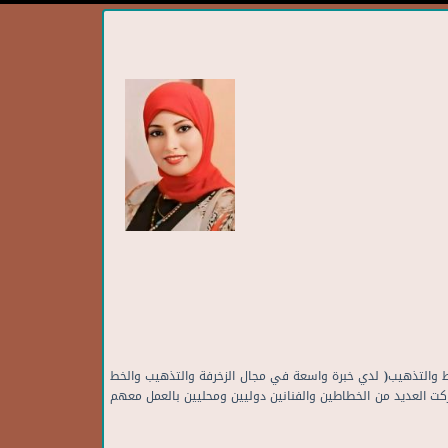
ﻂ واﻟﺘﺬﻫﻴﺐ( ﻟﺪي ﺧﺒﺮة واﺳﻌﺔ ﻓﻲ ﻣﺠﺎل اﻟﺰﺧﺮﻓﺔ واﻟﺘﺬﻫﻴﺐ واﻟﺨﻂ
ﻛﺖ اﻟﻌﺪﻳﺪ ﻣﻦ اﻟﺨﻄﺎﻃﻴﻦ واﻟﻔﻨﺎﻧﻴﻦ دوﻟﻴﻴﻦ وﻣﺤﻠﻴﻴﻦ ﺑﺎﻟﻌﻤﻞ ﻣﻌﻬﻢ