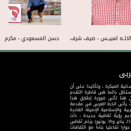
 الالــه لعبيــس - ضيف شرف
حسن المسعودي - مكرم
ربى
نية المبكرة ، وتأكيدا عـلى أن
وستظل دائما هى قاطرة التقدم
 هنا تأتى ضرورة إطلاق هذا
يث يأتى الخط العربى فى مقدمة
بية والإسلامية الإصيلة القادرة
قديم رؤية ثقافية جديدة ، ذات
مضمون ثقافى قادر على إثراء مرحلة ما بعد ثورتى (25 يناير و30 يونيو) بزخم ثقافى
ارا تفاعليا بناءاً مع الثقافات