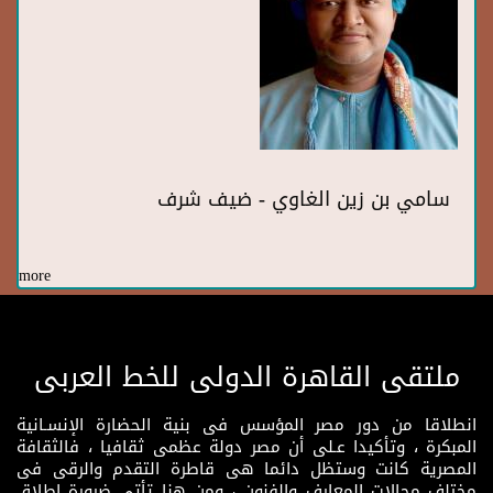
سامي بن زين الغاوي - ضيف شرف
more
ملتقى القاهرة الدولى للخط العربى
انطلاقا من دور مصر المؤسس فى بنية الحضارة الإنسـانية
المبكرة ، وتأكيدا عـلى أن مصر دولة عظمى ثقافيا ، فالثقافة
المصرية كانت وستظل دائما هى قاطرة التقدم والرقى فى
مختلف مجالات المعارف والفنون ، ومن هنا تأتى ضرورة إطلاق