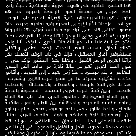
هذا الملتقى للتأكيد على هويتنا العربية والإسلامية ، حيث يأتى
الخط العربى فى مقدمة الفنون الراسخة باعتباره أحد أهم
مكونات هويتنا العربية والإسلامية الإصيلة القادرة على التواصل
مع الآخر ، وإحداث الأثر الإيجابي لتقديم رؤية ثقافية جديدة ، ذات
مضمون ثقافى قادر على إثراء مرحلة ما بعد ثورتى (25 يناير و30
يونيو) بزخم ثقافى وفنى نابع من تراثنا وحضارتنا العريقة ، بحيث
يفتح حوارا تفاعليا بناءاً مع الثقافات الأخرى ، ليؤكد أننا ونحن
نتطلع للحاق باسباب العصر الحديث بزخمه العلمى والتقنى
مستشرفين آفاق المسقبل ، فإننا فى ذات الوقت نتمسك بكل
تراثنا العربى الراسخ الأصيل . ولعلنا بهذا الملتقى نؤكد على أن
فنون الخط العربى تعبر عن حالة نادرة من حالات الفن البصرى
المعاصر، إذ جنح مبدعوه ــ منذ زمن بعيد ــ إلى التجريد ، وأقاموا
علاقات تشكيلية متفردة ما بين سمو الحرف العربى وشموخه ،
وقدرته على المد والبسط ، والاستدارة والاستطالة ، والتضاغط
والتخلخل ، وبين كتلة الحرف العربى المصمته ، المشحونة بالحركة
، وبين الفراغ المحيط بها ، فالحرف العربى قادر على ملأ الفراغ
بإقامة علاقاته المتفردة والمدهشة بين الظل والنور ، والكتلة
والفراغ ، والخط واللون ، فى تناغم موسيقى صوفى حالم ، يتراوح
بين الرهافة والرخاوة والغلاظة والقوة ، فالحرف العربى يمتلك
طاقة هائلة على الحرك ، لذلك فإن هذا الملتقى ما هو إلا نقط
لبداية جديدة ، يحدوها الأمل والتفاؤل والطموح ، فى إن تتنامى
وتستمر ، بجهودكم جميعا ضيوفا ومسئولين ، مكرمين ومشاركين