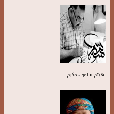
هيثم سلمو - مكرم