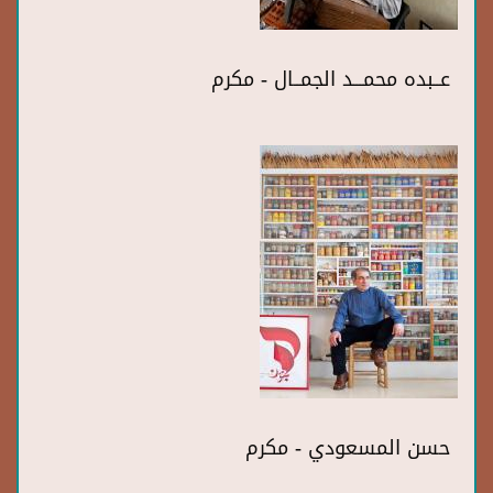
عــبده محمـــد الجمــال - مكرم
حسن المسعودي - مكرم