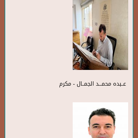
عــبده محمـــد الجمــال - مكرم