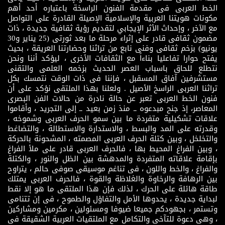
الخط العربى فى مقدمة الفنون الراسخة باعتباره أحد أهم
مكونات هويتنا العربية والإسلامية الإصيلة القادرة على التواصل
مع الآخر ، وإحداث الأثر الإيجابي لتقديم رؤية ثقافية جديدة ، ذات
مضمون ثقافى قادر على إثراء مرحلة ما بعد ثورتى (25 يناير و30
يونيو) بزخم ثقافى وفنى نابع من تراثنا وحضارتنا العريقة ، بحيث
يفتح حوارا تفاعليا بناءاً مع الثقافات الأخرى ، ليؤكد أننا ونحن
نتطلع للحاق باسباب العصر الحديث بزخمه العلمى والتقنى
مستشرفين آفاق المسقبل ، فإننا فى ذات الوقت نتمسك بكل
تراثنا العربى الراسخ الأصيل . ولعلنا بهذا الملتقى نؤكد على أن
فنون الخط العربى تعبر عن حالة نادرة من حالات الفن البصرى
المعاصر، إذ جنح مبدعوه ــ منذ زمن بعيد ــ إلى التجريد ، وأقاموا
علاقات تشكيلية متفردة ما بين سمو الحرف العربى وشموخه ،
وقدرته على المد والبسط ، والاستدارة والاستطالة ، والتضاغط
والتخلخل ، وبين كتلة الحرف العربى المصمته ، المشحونة بالحركة
، وبين الفراغ المحيط بها ، فالحرف العربى قادر على ملأ الفراغ
بإقامة علاقاته المتفردة والمدهشة بين الظل والنور ، والكتلة
والفراغ ، والخط واللون ، فى تناغم موسيقى صوفى حالم ، يتراوح
بين الرهافة والرخاوة والغلاظة والقوة ، فالحرف العربى يمتلك
طاقة هائلة على الحرك ، لذلك فإن هذا الملتقى ما هو إلا نقط
لبداية جديدة ، يحدوها الأمل والتفاؤل والطموح ، فى إن تتنامى
وتستمر ، بجهودكم جميعا ضيوفا ومسئولين ، مكرمين ومشاركين
، وهى دعوة للتآخى والتكامل مع الملتقيات العربية الشقيقة فى