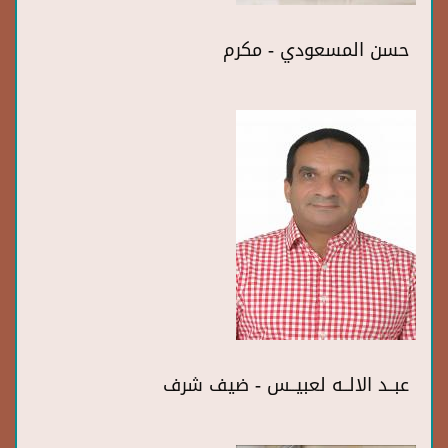
حسن المسعودي - مكرم
عبــد الالــه لعبيــس - ضيف شرف