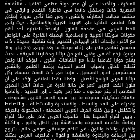
المبكرة ، وتأكيدا عـلى أن مصر دولة عظمى ثقافيا ، فالثقافة
المصرية كانت وستظل دائما هى قاطرة التقدم والرقى فى
مختلف مجالات المعارف والفنون ، ومن هنا تأتى ضرورة إطلاق
هذا الملتقى للتأكيد على هويتنا العربية والإسلامية ، حيث يأتى
الخط العربى فى مقدمة الفنون الراسخة باعتباره أحد أهم
مكونات هويتنا العربية والإسلامية الإصيلة القادرة على التواصل
مع الآخر ، وإحداث الأثر الإيجابي لتقديم رؤية ثقافية جديدة ، ذات
مضمون ثقافى قادر على إثراء مرحلة ما بعد ثورتى (25 يناير و30
يونيو) بزخم ثقافى وفنى نابع من تراثنا وحضارتنا العريقة ، بحيث
يفتح حوارا تفاعليا بناءاً مع الثقافات الأخرى ، ليؤكد أننا ونحن
نتطلع للحاق باسباب العصر الحديث بزخمه العلمى والتقنى
مستشرفين آفاق المسقبل ، فإننا فى ذات الوقت نتمسك بكل
تراثنا العربى الراسخ الأصيل . ولعلنا بهذا الملتقى نؤكد على أن
فنون الخط العربى تعبر عن حالة نادرة من حالات الفن البصرى
المعاصر، إذ جنح مبدعوه ــ منذ زمن بعيد ــ إلى التجريد ، وأقاموا
علاقات تشكيلية متفردة ما بين سمو الحرف العربى وشموخه ،
وقدرته على المد والبسط ، والاستدارة والاستطالة ، والتضاغط
والتخلخل ، وبين كتلة الحرف العربى المصمته ، المشحونة بالحركة
، وبين الفراغ المحيط بها ، فالحرف العربى قادر على ملأ الفراغ
بإقامة علاقاته المتفردة والمدهشة بين الظل والنور ، والكتلة
والفراغ ، والخط واللون ، فى تناغم موسيقى صوفى حالم ، يتراوح
بين الرهافة والرخاوة والغلاظة والقوة ، فالحرف العربى يمتلك