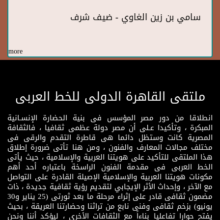
سامي بن زين الغاوي - ضيف شرف
more
ملتقى القاهرة الدولى للخط العربى
انطلاقا من دور مصر المؤسس فى بنية الحضارة الإنسـانية
المبكرة ، وتأكيدا عـلى أن مصر دولة عظمى ثقافيا ، فالثقافة
المصرية كانت وستظل دائما هى قاطرة التقدم والرقى فى
مختلف مجالات المعارف والفنون ، ومن هنا تأتى ضرورة إطلاق
هذا الملتقى للتأكيد على هويتنا العربية والإسلامية ، حيث يأتى
الخط العربى فى مقدمة الفنون الراسخة باعتباره أحد أهم
مكونات هويتنا العربية والإسلامية الإصيلة القادرة على التواصل
مع الآخر ، وإحداث الأثر الإيجابي لتقديم رؤية ثقافية جديدة ، ذات
مضمون ثقافى قادر على إثراء مرحلة ما بعد ثورتى (25 يناير و30
يونيو) بزخم ثقافى وفنى نابع من تراثنا وحضارتنا العريقة ، بحيث
يفتح حوارا تفاعليا بناءاً مع الثقافات الأخرى ، ليؤكد أننا ونحن