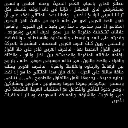
نتطلع للحاق باسباب العصر الحديث بزخمه العلمى والتقنى
مستشرفين آفاق المسقبل ، فإننا فى ذات الوقت نتمسك بكل
تراثنا العربى الراسخ الأصيل . ولعلنا بهذا الملتقى نؤكد على أن
فنون الخط العربى تعبر عن حالة نادرة من حالات الفن البصرى
المعاصر، إذ جنح مبدعوه ــ منذ زمن بعيد ــ إلى التجريد ، وأقاموا
علاقات تشكيلية متفردة ما بين سمو الحرف العربى وشموخه ،
وقدرته على المد والبسط ، والاستدارة والاستطالة ، والتضاغط
والتخلخل ، وبين كتلة الحرف العربى المصمته ، المشحونة بالحركة
، وبين الفراغ المحيط بها ، فالحرف العربى قادر على ملأ الفراغ
بإقامة علاقاته المتفردة والمدهشة بين الظل والنور ، والكتلة
والفراغ ، والخط واللون ، فى تناغم موسيقى صوفى حالم ، يتراوح
بين الرهافة والرخاوة والغلاظة والقوة ، فالحرف العربى يمتلك
طاقة هائلة على الحرك ، لذلك فإن هذا الملتقى ما هو إلا نقط
لبداية جديدة ، يحدوها الأمل والتفاؤل والطموح ، فى إن تتنامى
وتستمر ، بجهودكم جميعا ضيوفا ومسئولين ، مكرمين ومشاركين
، وهى دعوة للتآخى والتكامل مع الملتقيات العربية الشقيقة فى
دبى والكويت والشارقة والمملكة السعودية وسائر الملتقيات
الأخرى