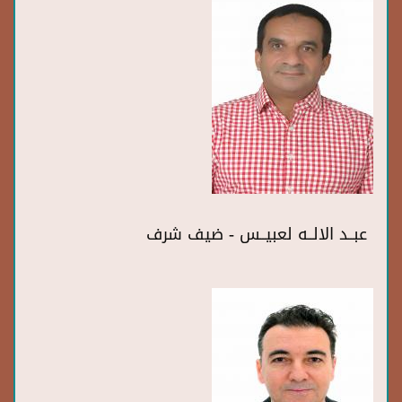
عبــد الالــه لعبيــس - ضيف شرف