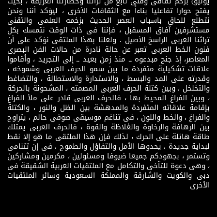
يونيو) بزخم ثقافى وفنى نابع من تراثنا وحضارتنا العريقة ، بحيث
يفتح حوارا تفاعليا بناءاً مع الثقافات الأخرى ، ليؤكد أننا ونحن
نتطلع للحاق باسباب العصر الحديث بزخمه العلمى والتقنى
مستشرفين آفاق المسقبل ، فإننا فى ذات الوقت نتمسك بكل
تراثنا العربى الراسخ الأصيل . ولعلنا بهذا الملتقى نؤكد على أن
فنون الخط العربى تعبر عن حالة نادرة من حالات الفن البصرى
المعاصر، إذ جنح مبدعوه ــ منذ زمن بعيد ــ إلى التجريد ، وأقاموا
علاقات تشكيلية متفردة ما بين سمو الحرف العربى وشموخه ،
وقدرته على المد والبسط ، والاستدارة والاستطالة ، والتضاغط
والتخلخل ، وبين كتلة الحرف العربى المصمته ، المشحونة بالحركة
، وبين الفراغ المحيط بها ، فالحرف العربى قادر على ملأ الفراغ
بإقامة علاقاته المتفردة والمدهشة بين الظل والنور ، والكتلة
والفراغ ، والخط واللون ، فى تناغم موسيقى صوفى حالم ، يتراوح
بين الرهافة والرخاوة والغلاظة والقوة ، فالحرف العربى يمتلك
طاقة هائلة على الحرك ، لذلك فإن هذا الملتقى ما هو إلا نقط
لبداية جديدة ، يحدوها الأمل والتفاؤل والطموح ، فى إن تتنامى
وتستمر ، بجهودكم جميعا ضيوفا ومسئولين ، مكرمين ومشاركين
، وهى دعوة للتآخى والتكامل مع الملتقيات العربية الشقيقة فى
دبى والكويت والشارقة والمملكة السعودية وسائر الملتقيات
الأخرى