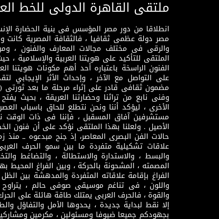
ملتقى القاهرة الدولى للخط الع
انطلاقا من دور مصر المؤسس فى بنية الحضارة الإنسـا
مصر دولة عظمى ثقافيا ، فالثقافة المصرية كانت 
والرقى فى مختلف مجالات المعارف والفنون ، ومن
الملتقى للتأكيد على هويتنا العربية والإسلامية ، ح
الفنون الراسخة باعتباره أحد أهم مكونات هويتنا العر
على التواصل مع الآخر ، وإحداث الأثر الإيجابي لت
وفنى نابع من تراثنا وحضارتنا العريقة ، بحيث يفتح حو
الأخرى ، ليؤكد أننا ونحن نتطلع للحاق باسباب العصر
مستشرفين آفاق المسقبل ، فإننا فى ذات الوقت نتم
الأصيل . ولعلنا بهذا الملتقى نؤكد على أن فنون الخط
حالات الفن البصرى المعاصر، إذ جنح مبدعوه ــ منذ زمن
علاقات تشكيلية متفردة ما بين سمو الحرف العرب
والبسط ، والاستدارة والاستطالة ، والتضاغط والتخ
المصمته ، المشحونة بالحركة ، وبين الفراغ المحيط به
الفراغ بإقامة علاقاته المتفردة والمدهشة بين الظل وا
واللون ، فى تناغم موسيقى صوفى حالم ، يتراوح بي
والقوة ، فالحرف العربى يمتلك طاقة هائلة على الحرك
إلا نقط لبداية جديدة ، يحدوها الأمل والتفاؤل وال
بجهودكم جميعا ضيوفا ومسئولين ، مكرمين ومشاركين