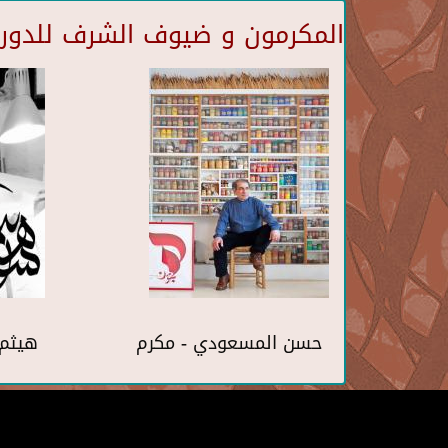
المكرمون و ضيوف الشرف للدورة 
حسن المسعودي - مكرم
هيثم 