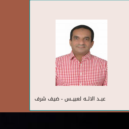
عبــد الالــه لعبيــس - ضيف شرف