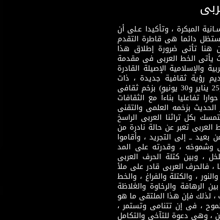
ربى
نية المبكرة ، وتأكيدا عـلى أن
وستظل دائما هى قاطرة التقدم
 هنا تأتى ضرورة إطلاق هذا
يث يأتى الخط العربى فى مقدمة
بية والإسلامية الإصيلة القادرة
قديم رؤية ثقافية جديدة ، ذات
مضمون ثقافى قادر على إثراء مرحلة ما بعد ثورتى (25 يناير و30 يونيو) بزخم ثقافى
ارا تفاعليا بناءاً مع الثقافات
 الحديث بزخمه العلمى والتقنى
سك بكل تراثنا العربى الراسخ
 العربى تعبر عن حالة نادرة من
 بعيد ــ إلى التجريد ، وأقاموا
ى وشموخه ، وقدرته على المد
لخل ، وبين كتلة الحرف العربى
ا ، فالحرف العربى قادر على ملأ
لنور ، والكتلة والفراغ ، والخط
ن الرهافة والرخاوة والغلاظة
 ، لذلك فإن هذا الملتقى ما هو
طموح ، فى إن تتنامى وتستمر ،
 ، وهى دعوة للتآخى والتكامل