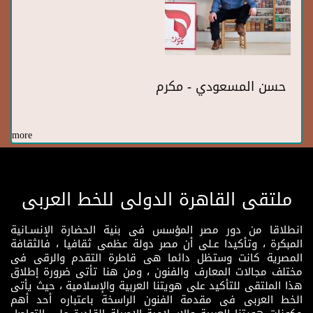
حسن المسعودي - مكرم
more
ملتقى القاهرة الدولى للخط العربى
انطلاقا من دور مصر المؤسس فى بنية الحضارة الإنسـانية
المبكرة ، وتأكيدا عـلى أن مصر دولة عظمى ثقافيا ، فالثقافة
المصرية كانت وستظل دائما هى قاطرة التقدم والرقى فى
مختلف مجالات المعارف والفنون ، ومن هنا تأتى ضرورة إطلاق
هذا الملتقى للتأكيد على هويتنا العربية والإسلامية ، حيث يأتى
الخط العربى فى مقدمة الفنون الراسخة باعتباره أحد أهم