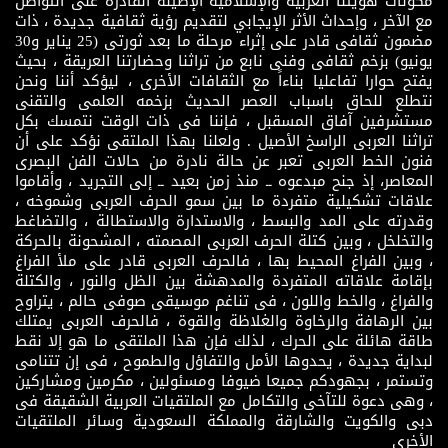
مكونات هويتنا العربية والإسلامية الإصيلة القادرة على التواصل
مع الآخر ، وإحداث الأثر الإيجابي لتقديم رؤية ثقافية جديدة ، ذات
مضمون ثقافى قادر على إثراء مرحلة ما بعد ثورتى (25 يناير و30
يونيو) بزخم ثقافى وفنى نابع من تراثنا وحضارتنا العريقة ، بحيث
يفتح حوارا تفاعليا بناءاً مع الثقافات الأخرى ، ليؤكد أننا ونحن
نتطلع للحاق باسباب العصر الحديث بزخمه العلمى والتقنى
مستشرفين آفاق المسقبل ، فإننا فى ذات الوقت نتمسك بكل
تراثنا العربى الراسخ الأصيل . ولعلنا بهذا الملتقى نؤكد على أن
فنون الخط العربى تعبر عن حالة نادرة من حالات الفن البصرى
المعاصر، إذ جنح مبدعوه ــ منذ زمن بعيد ــ إلى التجريد ، وأقاموا
علاقات تشكيلية متفردة ما بين سمو الحرف العربى وشموخه ،
وقدرته على المد والبسط ، والاستدارة والاستطالة ، والتضاغط
والتخلخل ، وبين كتلة الحرف العربى المصمته ، المشحونة بالحركة
، وبين الفراغ المحيط بها ، فالحرف العربى قادر على ملأ الفراغ
بإقامة علاقاته المتفردة والمدهشة بين الظل والنور ، والكتلة
والفراغ ، والخط واللون ، فى تناغم موسيقى صوفى حالم ، يتراوح
بين الرهافة والرخاوة والغلاظة والقوة ، فالحرف العربى يمتلك
طاقة هائلة على الحرك ، لذلك فإن هذا الملتقى ما هو إلا نقط
لبداية جديدة ، يحدوها الأمل والتفاؤل والطموح ، فى إن تتنامى
وتستمر ، بجهودكم جميعا ضيوفا ومسئولين ، مكرمين ومشاركين
، وهى دعوة للتآخى والتكامل مع الملتقيات العربية الشقيقة فى
دبى والكويت والشارقة والمملكة السعودية وسائر الملتقيات
الأخرى