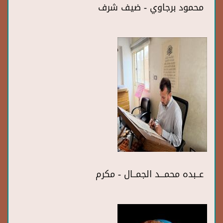
محمود برجاوي - ضيف شرف
عــبده محمـــد الجمــال - مكرم