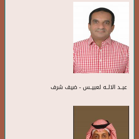
عبــد الالــه لعبيــس - ضيف شرف