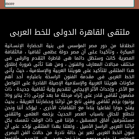
more
ملتقى القاهرة الدولى للخط العربى
انطلاقا من دور مصر المؤسس فى بنية الحضارة الإنسـانية
المبكرة ، وتأكيدا عـلى أن مصر دولة عظمى ثقافيا ، فالثقافة
المصرية كانت وستظل دائما هى قاطرة التقدم والرقى فى
مختلف مجالات المعارف والفنون ، ومن هنا تأتى ضرورة إطلاق
هذا الملتقى للتأكيد على هويتنا العربية والإسلامية ، حيث يأتى
الخط العربى فى مقدمة الفنون الراسخة باعتباره أحد أهم
مكونات هويتنا العربية والإسلامية الإصيلة القادرة على التواصل
مع الآخر ، وإحداث الأثر الإيجابي لتقديم رؤية ثقافية جديدة ، ذات
مضمون ثقافى قادر على إثراء مرحلة ما بعد ثورتى (25 يناير و30
يونيو) بزخم ثقافى وفنى نابع من تراثنا وحضارتنا العريقة ، بحيث
يفتح حوارا تفاعليا بناءاً مع الثقافات الأخرى ، ليؤكد أننا ونحن
نتطلع للحاق باسباب العصر الحديث بزخمه العلمى والتقنى
مستشرفين آفاق المسقبل ، فإننا فى ذات الوقت نتمسك بكل
تراثنا العربى الراسخ الأصيل . ولعلنا بهذا الملتقى نؤكد على أن
فنون الخط العربى تعبر عن حالة نادرة من حالات الفن البصرى
المعاصر، إذ جنح مبدعوه ــ منذ زمن بعيد ــ إلى التجريد ، وأقاموا