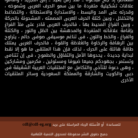
علاقات تشكيلية متفردة ما بين سمو الحرف العربى وشموخه ،
وقدرته على المد والبسط ، والاستدارة والاستطالة ، والتضاغط
والتخلخل ، وبين كتلة الحرف العربى المصمته ، المشحونة بالحركة
، وبين الفراغ المحيط بها ، فالحرف العربى قادر على ملأ الفراغ
بإقامة علاقاته المتفردة والمدهشة بين الظل والنور ، والكتلة
والفراغ ، والخط واللون ، فى تناغم موسيقى صوفى حالم ، يتراوح
بين الرهافة والرخاوة والغلاظة والقوة ، فالحرف العربى يمتلك
طاقة هائلة على الحرك ، لذلك فإن هذا الملتقى ما هو إلا نقط
لبداية جديدة ، يحدوها الأمل والتفاؤل والطموح ، فى إن تتنامى
وتستمر ، بجهودكم جميعا ضيوفا ومسئولين ، مكرمين ومشاركين
، وهى دعوة للتآخى والتكامل مع الملتقيات العربية الشقيقة فى
دبى والكويت والشارقة والمملكة السعودية وسائر الملتقيات
الأخرى
cdf@cdf-eg.org
للمساعدة أو الأسئلة الرجاء المراسلة على بريد
جميع حقوق النشر محفوظة لصندوق التنمية الثقافية