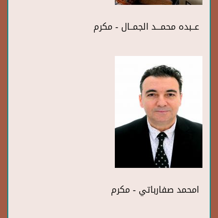
عــبده محمـــد الجمــال - مكرم
امحمد صفارباتي - مكرم