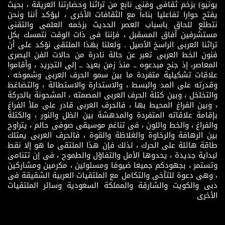
يونيو) بزخم ثقافى وفنى نابع من تراثنا وحضارتنا العريقة ، بحيث
يفتح حوارا تفاعليا بناءاً مع الثقافات الأخرى ، ليؤكد أننا ونحن
نتطلع للحاق باسباب العصر الحديث بزخمه العلمى والتقنى
مستشرفين آفاق المسقبل ، فإننا فى ذات الوقت نتمسك بكل
تراثنا العربى الراسخ الأصيل . ولعلنا بهذا الملتقى نؤكد على أن
فنون الخط العربى تعبر عن حالة نادرة من حالات الفن البصرى
المعاصر، إذ جنح مبدعوه ــ منذ زمن بعيد ــ إلى التجريد ، وأقاموا
علاقات تشكيلية متفردة ما بين سمو الحرف العربى وشموخه ،
وقدرته على المد والبسط ، والاستدارة والاستطالة ، والتضاغط
والتخلخل ، وبين كتلة الحرف العربى المصمته ، المشحونة بالحركة
، وبين الفراغ المحيط بها ، فالحرف العربى قادر على ملأ الفراغ
بإقامة علاقاته المتفردة والمدهشة بين الظل والنور ، والكتلة
والفراغ ، والخط واللون ، فى تناغم موسيقى صوفى حالم ، يتراوح
بين الرهافة والرخاوة والغلاظة والقوة ، فالحرف العربى يمتلك
طاقة هائلة على الحرك ، لذلك فإن هذا الملتقى ما هو إلا نقط
لبداية جديدة ، يحدوها الأمل والتفاؤل والطموح ، فى إن تتنامى
وتستمر ، بجهودكم جميعا ضيوفا ومسئولين ، مكرمين ومشاركين
، وهى دعوة للتآخى والتكامل مع الملتقيات العربية الشقيقة فى
دبى والكويت والشارقة والمملكة السعودية وسائر الملتقيات
الأخرى