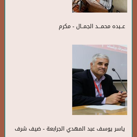
عــبده محمـــد الجمــال - مكرم
ياسر يوسف عبد المهدي الجرابعة - ضيف شرف