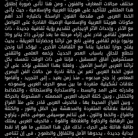
مختلف مجالات المعارف والفنون ، ومن هنا تأتى ضرورة إطلاق
هذا الملتقى للتأكيد على هويتنا العربية والإسلامية ، حيث يأتى
الخط العربى فى مقدمة الفنون الراسخة باعتباره أحد أهم
مكونات هويتنا العربية والإسلامية الإصيلة القادرة على التواصل
مع الآخر ، وإحداث الأثر الإيجابي لتقديم رؤية ثقافية جديدة ، ذات
مضمون ثقافى قادر على إثراء مرحلة ما بعد ثورتى (25 يناير و30
يونيو) بزخم ثقافى وفنى نابع من تراثنا وحضارتنا العريقة ، بحيث
يفتح حوارا تفاعليا بناءاً مع الثقافات الأخرى ، ليؤكد أننا ونحن
نتطلع للحاق باسباب العصر الحديث بزخمه العلمى والتقنى
مستشرفين آفاق المسقبل ، فإننا فى ذات الوقت نتمسك بكل
تراثنا العربى الراسخ الأصيل . ولعلنا بهذا الملتقى نؤكد على أن
فنون الخط العربى تعبر عن حالة نادرة من حالات الفن البصرى
المعاصر، إذ جنح مبدعوه ــ منذ زمن بعيد ــ إلى التجريد ، وأقاموا
علاقات تشكيلية متفردة ما بين سمو الحرف العربى وشموخه ،
وقدرته على المد والبسط ، والاستدارة والاستطالة ، والتضاغط
والتخلخل ، وبين كتلة الحرف العربى المصمته ، المشحونة بالحركة
، وبين الفراغ المحيط بها ، فالحرف العربى قادر على ملأ الفراغ
بإقامة علاقاته المتفردة والمدهشة بين الظل والنور ، والكتلة
والفراغ ، والخط واللون ، فى تناغم موسيقى صوفى حالم ، يتراوح
بين الرهافة والرخاوة والغلاظة والقوة ، فالحرف العربى يمتلك
طاقة هائلة على الحرك ، لذلك فإن هذا الملتقى ما هو إلا نقط
لبداية جديدة ، يحدوها الأمل والتفاؤل والطموح ، فى إن تتنامى