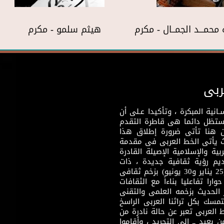
 محمـــد الجمــال - مكرم
هيثم سلمو - مكرم
ربى
نية المبكرة ، وتأكيدا عـلى أن
وستظل دائما هى قاطرة التقدم
 هنا تأتى ضرورة إطلاق هذا
يث يأتى الخط العربى فى مقدمة
بية والإسلامية الإصيلة القادرة
قديم رؤية ثقافية جديدة ، ذات
مضمون ثقافى قادر على إثراء مرحلة ما بعد ثورتى (25 يناير و30 يونيو) بزخم ثقافى
ارا تفاعليا بناءاً مع الثقافات
 الحديث بزخمه العلمى والتقنى
سك بكل تراثنا العربى الراسخ
 العربى تعبر عن حالة نادرة من
 بعيد ــ إلى التجريد ، وأقاموا