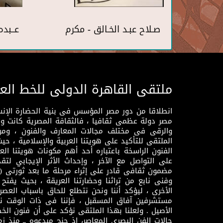
صـلاح عبـد الخـالق - مكرم
عــبده
ملتقى القاهرة الدولى للخط الع
انطلاقا من دور مصر المؤسس فى بنية الحضارة الإنسـا
مصر دولة عظمى ثقافيا ، فالثقافة المصرية كانت 
والرقى فى مختلف مجالات المعارف والفنون ، ومن
الملتقى للتأكيد على هويتنا العربية والإسلامية ، ح
الفنون الراسخة باعتباره أحد أهم مكونات هويتنا العر
على التواصل مع الآخر ، وإحداث الأثر الإيجابي لت
وفنى نابع من تراثنا وحضارتنا العريقة ، بحيث يفتح حو
الأخرى ، ليؤكد أننا ونحن نتطلع للحاق باسباب العصر
مستشرفين آفاق المسقبل ، فإننا فى ذات الوقت نتم
الأصيل . ولعلنا بهذا الملتقى نؤكد على أن فنون الخط
حالات الفن البصرى المعاصر، إذ جنح مبدعوه ــ منذ زمن