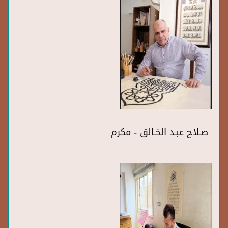
صـلاح عبـد الخـالق - مكرم