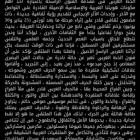
الخط العربى فى مقدمة الفنون الراسخة باعتباره أحد أهم
مكونات هويتنا العربية والإسلامية الإصيلة القادرة على التواصل
مع الآخر ، وإحداث الأثر الإيجابي لتقديم رؤية ثقافية جديدة ، ذات
مضمون ثقافى قادر على إثراء مرحلة ما بعد ثورتى (25 يناير و30
يونيو) بزخم ثقافى وفنى نابع من تراثنا وحضارتنا العريقة ، بحيث
يفتح حوارا تفاعليا بناءاً مع الثقافات الأخرى ، ليؤكد أننا ونحن
نتطلع للحاق باسباب العصر الحديث بزخمه العلمى والتقنى
مستشرفين آفاق المسقبل ، فإننا فى ذات الوقت نتمسك بكل
تراثنا العربى الراسخ الأصيل . ولعلنا بهذا الملتقى نؤكد على أن
فنون الخط العربى تعبر عن حالة نادرة من حالات الفن البصرى
المعاصر، إذ جنح مبدعوه ــ منذ زمن بعيد ــ إلى التجريد ، وأقاموا
علاقات تشكيلية متفردة ما بين سمو الحرف العربى وشموخه ،
وقدرته على المد والبسط ، والاستدارة والاستطالة ، والتضاغط
والتخلخل ، وبين كتلة الحرف العربى المصمته ، المشحونة بالحركة
، وبين الفراغ المحيط بها ، فالحرف العربى قادر على ملأ الفراغ
بإقامة علاقاته المتفردة والمدهشة بين الظل والنور ، والكتلة
والفراغ ، والخط واللون ، فى تناغم موسيقى صوفى حالم ، يتراوح
بين الرهافة والرخاوة والغلاظة والقوة ، فالحرف العربى يمتلك
طاقة هائلة على الحرك ، لذلك فإن هذا الملتقى ما هو إلا نقط
لبداية جديدة ، يحدوها الأمل والتفاؤل والطموح ، فى إن تتنامى
وتستمر ، بجهودكم جميعا ضيوفا ومسئولين ، مكرمين ومشاركين
، وهى دعوة للتآخى والتكامل مع الملتقيات العربية الشقيقة فى
دبى والكويت والشارقة والمملكة السعودية وسائر الملتقيات