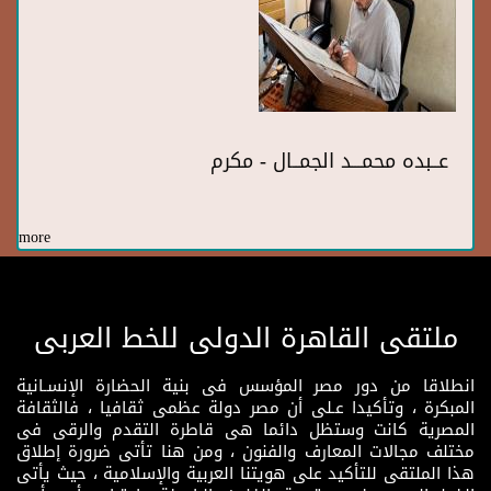
عــبده محمـــد الجمــال - مكرم
more
ملتقى القاهرة الدولى للخط العربى
انطلاقا من دور مصر المؤسس فى بنية الحضارة الإنسـانية
المبكرة ، وتأكيدا عـلى أن مصر دولة عظمى ثقافيا ، فالثقافة
المصرية كانت وستظل دائما هى قاطرة التقدم والرقى فى
مختلف مجالات المعارف والفنون ، ومن هنا تأتى ضرورة إطلاق
هذا الملتقى للتأكيد على هويتنا العربية والإسلامية ، حيث يأتى