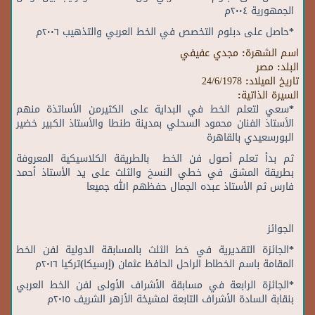
الجمهورية ٢٠٠٤م
*حاصل على دبلوم التخصص في الخط العربي والتذهيب ٢٠٠٦م
اسم الشهرة:
مجدي عفيفي
البلد:
مصر
تاريخ الميلاد:
24/6/1978
السيرة الذاتية:
*سعي لتعلم الخط في البداية على الكثيرمن الأساتذة منهم
الأستاذ الفنان محمود السحلي بمدينة طنطا والأستاذ الكبير خضير
البورسعيدي بالقاهرة
ثم بدأ تعلم أصول فن الخط بالطريقة الكلاسيكية المعروفة
بطريقة المشق في خطي النسخ والثلث على يد الأستاذ أحمد
فارس ثم الأستاذ عبده الجمال حفظهم الله جميعا
الجوائز
*الجائزة التقديرية في خط الثلث بالمسابقة الدولية لفن الخط
المقامة باسم الخطاط الراحل الحافظ عثمان (إرسيكا)تركيا ٢٠١٦م
*الجائزة الرابعة في مسابقة الأشراف الأولى لفن الخط العربي
بنقابة السادة الأشراف التابعة لمشيخة الأزهر الشريف ٢٠١٥م