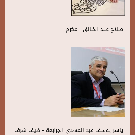
صـلاح عبـد الخـالق - مكرم
ياسر يوسف عبد المهدي الجرابعة - ضيف شرف