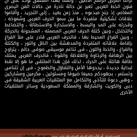
تراثنا العربى الراسخ الأصيل . ولعلنا بهذا الملتقى نؤكد على أن
فنون الخط العربى تعبر عن حالة نادرة من حالات الفن البصرى
المعاصر، إذ جنح مبدعوه ــ منذ زمن بعيد ــ إلى التجريد ، وأقاموا
علاقات تشكيلية متفردة ما بين سمو الحرف العربى وشموخه ،
وقدرته على المد والبسط ، والاستدارة والاستطالة ، والتضاغط
والتخلخل ، وبين كتلة الحرف العربى المصمته ، المشحونة بالحركة
، وبين الفراغ المحيط بها ، فالحرف العربى قادر على ملأ الفراغ
بإقامة علاقاته المتفردة والمدهشة بين الظل والنور ، والكتلة
والفراغ ، والخط واللون ، فى تناغم موسيقى صوفى حالم ، يتراوح
بين الرهافة والرخاوة والغلاظة والقوة ، فالحرف العربى يمتلك
طاقة هائلة على الحرك ، لذلك فإن هذا الملتقى ما هو إلا نقط
لبداية جديدة ، يحدوها الأمل والتفاؤل والطموح ، فى إن تتنامى
وتستمر ، بجهودكم جميعا ضيوفا ومسئولين ، مكرمين ومشاركين
، وهى دعوة للتآخى والتكامل مع الملتقيات العربية الشقيقة فى
دبى والكويت والشارقة والمملكة السعودية وسائر الملتقيات
الأخرى
cdf@cdf-eg.org
للمساعدة أو الأسئلة الرجاء المراسلة على بريد