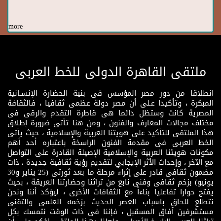
more
ملتقى القاهرة الدولى للخط العربى
انطلاقا من دور مصر المؤسس فى بنية الحضارة الإنسـانية
المبكرة ، وتأكيدا عـلى أن مصر دولة عظمى ثقافيا ، فالثقافة
المصرية كانت وستظل دائما هى قاطرة التقدم والرقى فى
مختلف مجالات المعارف والفنون ، ومن هنا تأتى ضرورة إطلاق
هذا الملتقى للتأكيد على هويتنا العربية والإسلامية ، حيث يأتى
الخط العربى فى مقدمة الفنون الراسخة باعتباره أحد أهم
مكونات هويتنا العربية والإسلامية الإصيلة القادرة على التواصل
مع الآخر ، وإحداث الأثر الإيجابي لتقديم رؤية ثقافية جديدة ، ذات
مضمون ثقافى قادر على إثراء مرحلة ما بعد ثورتى (25 يناير و30
يونيو) بزخم ثقافى وفنى نابع من تراثنا وحضارتنا العريقة ، بحيث
يفتح حوارا تفاعليا بناءاً مع الثقافات الأخرى ، ليؤكد أننا ونحن
نتطلع للحاق باسباب العصر الحديث بزخمه العلمى والتقنى
مستشرفين آفاق المسقبل ، فإننا فى ذات الوقت نتمسك بكل