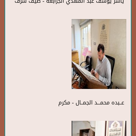
ياسر يوسف عبد المهدي الجرابعة - ضيف شرف
عــبده محمـــد الجمــال - مكرم