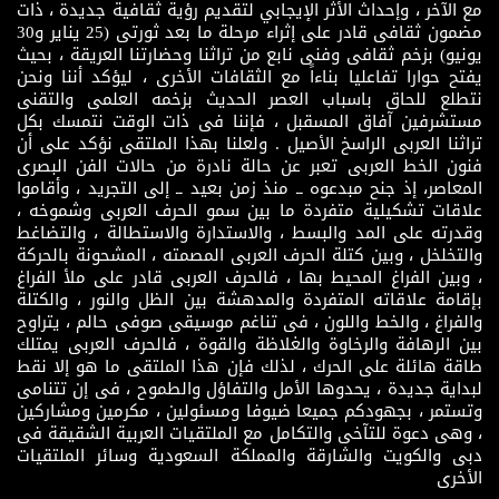
مع الآخر ، وإحداث الأثر الإيجابي لتقديم رؤية ثقافية جديدة ، ذات
مضمون ثقافى قادر على إثراء مرحلة ما بعد ثورتى (25 يناير و30
يونيو) بزخم ثقافى وفنى نابع من تراثنا وحضارتنا العريقة ، بحيث
يفتح حوارا تفاعليا بناءاً مع الثقافات الأخرى ، ليؤكد أننا ونحن
نتطلع للحاق باسباب العصر الحديث بزخمه العلمى والتقنى
مستشرفين آفاق المسقبل ، فإننا فى ذات الوقت نتمسك بكل
تراثنا العربى الراسخ الأصيل . ولعلنا بهذا الملتقى نؤكد على أن
فنون الخط العربى تعبر عن حالة نادرة من حالات الفن البصرى
المعاصر، إذ جنح مبدعوه ــ منذ زمن بعيد ــ إلى التجريد ، وأقاموا
علاقات تشكيلية متفردة ما بين سمو الحرف العربى وشموخه ،
وقدرته على المد والبسط ، والاستدارة والاستطالة ، والتضاغط
والتخلخل ، وبين كتلة الحرف العربى المصمته ، المشحونة بالحركة
، وبين الفراغ المحيط بها ، فالحرف العربى قادر على ملأ الفراغ
بإقامة علاقاته المتفردة والمدهشة بين الظل والنور ، والكتلة
والفراغ ، والخط واللون ، فى تناغم موسيقى صوفى حالم ، يتراوح
بين الرهافة والرخاوة والغلاظة والقوة ، فالحرف العربى يمتلك
طاقة هائلة على الحرك ، لذلك فإن هذا الملتقى ما هو إلا نقط
لبداية جديدة ، يحدوها الأمل والتفاؤل والطموح ، فى إن تتنامى
وتستمر ، بجهودكم جميعا ضيوفا ومسئولين ، مكرمين ومشاركين
، وهى دعوة للتآخى والتكامل مع الملتقيات العربية الشقيقة فى
دبى والكويت والشارقة والمملكة السعودية وسائر الملتقيات
الأخرى