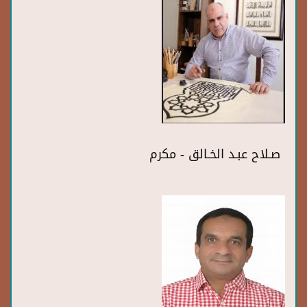
صـلاح عبـد الخـالق - مكرم