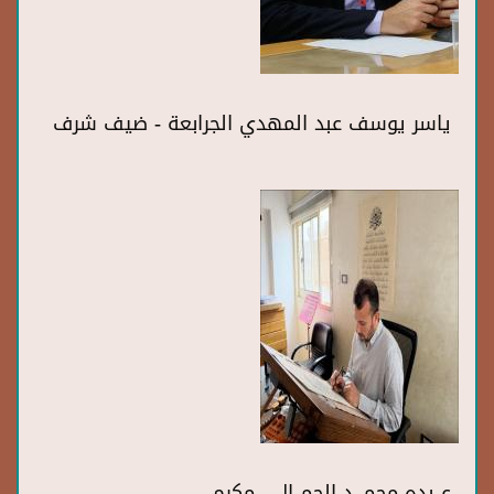
ياسر يوسف عبد المهدي الجرابعة - ضيف شرف
عــبده محمـــد الجمــال - مكرم