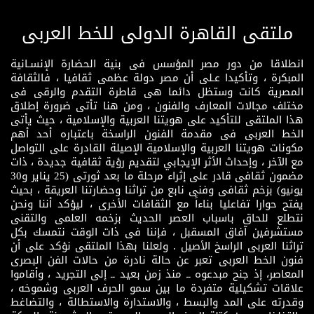
ملتقى القاهرة الدولى للخط العربى
انطلاقا من دور مصر المؤسس فى بنية الحضارة الإنسـانية
المبكرة ، وتأكيدا عـلى أن مصر دولة عظمى ثقافيا ، فالثقافة
المصرية كانت وستظل دائما هى قاطرة التقدم والرقى فى
مختلف مجالات المعارف والفنون ، ومن هنا تأتى ضرورة إطلاق
هذا الملتقى للتأكيد على هويتنا العربية والإسلامية ، حيث يأتى
الخط العربى فى مقدمة الفنون الراسخة باعتباره أحد أهم
مكونات هويتنا العربية والإسلامية الإصيلة القادرة على التواصل
مع الآخر ، وإحداث الأثر الإيجابي لتقديم رؤية ثقافية جديدة ، ذات
مضمون ثقافى قادر على إثراء مرحلة ما بعد ثورتى (25 يناير و30
يونيو) بزخم ثقافى وفنى نابع من تراثنا وحضارتنا العريقة ، بحيث
يفتح حوارا تفاعليا بناءاً مع الثقافات الأخرى ، ليؤكد أننا ونحن
نتطلع للحاق باسباب العصر الحديث بزخمه العلمى والتقنى
مستشرفين آفاق المسقبل ، فإننا فى ذات الوقت نتمسك بكل
تراثنا العربى الراسخ الأصيل . ولعلنا بهذا الملتقى نؤكد على أن
فنون الخط العربى تعبر عن حالة نادرة من حالات الفن البصرى
المعاصر، إذ جنح مبدعوه ــ منذ زمن بعيد ــ إلى التجريد ، وأقاموا
علاقات تشكيلية متفردة ما بين سمو الحرف العربى وشموخه ،
وقدرته على المد والبسط ، والاستدارة والاستطالة ، والتضاغط