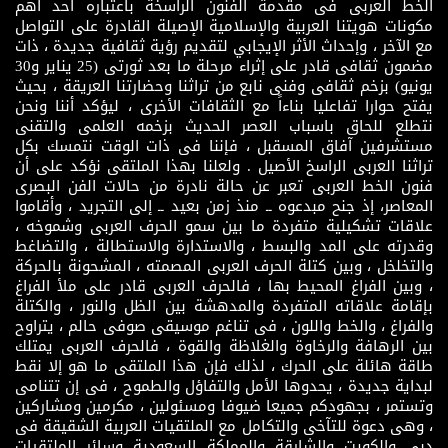
الخط العربى فى مقدمة الفنون الراسخة باعتباره أحد أهم
مكونات هويتنا العربية والإسلامية الإصيلة القادرة على التواصل
مع الآخر ، وإحداث الأثر الإيجابي لتقديم رؤية ثقافية جديدة ، ذات
مضمون ثقافى قادر على إثراء مرحلة ما بعد ثورتى (25 يناير و30
يونيو) بزخم ثقافى وفنى نابع من تراثنا وحضارتنا العريقة ، بحيث
يفتح حوارا تفاعليا بناءاً مع الثقافات الأخرى ، ليؤكد أننا ونحن
نتطلع للحاق باسباب العصر الحديث بزخمه العلمى والتقنى
مستشرفين آفاق المسقبل ، فإننا فى ذات الوقت نتمسك بكل
تراثنا العربى الراسخ الأصيل . ولعلنا بهذا الملتقى نؤكد على أن
فنون الخط العربى تعبر عن حالة نادرة من حالات الفن البصرى
المعاصر، إذ جنح مبدعوه ــ منذ زمن بعيد ــ إلى التجريد ، وأقاموا
علاقات تشكيلية متفردة ما بين سمو الحرف العربى وشموخه ،
وقدرته على المد والبسط ، والاستدارة والاستطالة ، والتضاغط
والتخلخل ، وبين كتلة الحرف العربى المصمته ، المشحونة بالحركة
، وبين الفراغ المحيط بها ، فالحرف العربى قادر على ملأ الفراغ
بإقامة علاقاته المتفردة والمدهشة بين الظل والنور ، والكتلة
والفراغ ، والخط واللون ، فى تناغم موسيقى صوفى حالم ، يتراوح
بين الرهافة والرخاوة والغلاظة والقوة ، فالحرف العربى يمتلك
طاقة هائلة على الحرك ، لذلك فإن هذا الملتقى ما هو إلا نقط
لبداية جديدة ، يحدوها الأمل والتفاؤل والطموح ، فى إن تتنامى
وتستمر ، بجهودكم جميعا ضيوفا ومسئولين ، مكرمين ومشاركين
، وهى دعوة للتآخى والتكامل مع الملتقيات العربية الشقيقة فى
دبى والكويت والشارقة والمملكة السعودية وسائر الملتقيات