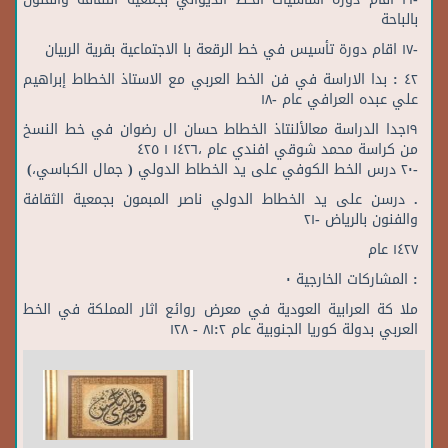
بالباحة
‎٤٢ : ‏بدا الاراسة في فن الخط العربي مع الاستاذ الخطاط إبراهيم
علي عبده العرافي عام‎ -١٨
‏١٩جدا‏ الدراسة معالألنتاذ الخطاط حسان ال رضوان في خط النسخ
من كراسة محمد شوقي افندي عام ‎،١٤٢٦ ١ ٤٢٥‏
‎. ‏درسن على يد الخطاط الدولي ناصر المبمون بجمعية الثقافة
والفنون بالرياض‎ -٢١
‎١٤٢٧ ‏عام‎
‏ملا كة العرابية العودية في معرض روائع اثار المملكة في الخط
العربي بدولة كوريا الجنوبية عام ‎٨١:٢ - ١٢٨‏