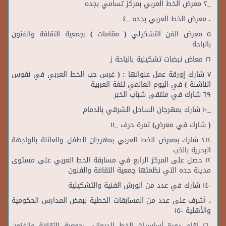
‎٥‏ معرض الفن التشكيلي ( مقامات ) بجمعية الثقافة والفنون
بالباحة
‎١٦‏ معاض نبضات تشكيلية بالباحة ز
‎٧‏ شارك إورقة عمل عنوانها : ( غرس حب الخط العربي في نفوس
الناشنة ) في اليوم العالمي للغة العربية
‎٦٩‏ شارك في ملتقى شباب الخبر
‎٢١٢‏ شارك بمعرض الخط العربي بمهرجان الطفل والعانلة بالواجهة
البحرية بالخب
‎١٢‏ حصل على المركز الرابع في مسابقة الخط العربي على مستوى
مدينة جده التي نظمتها جمعية الثقافة والفنون
‎، ‏أشرف على عدد من المسابقات الخطية ببعض المدارس الحكومية
والأهلية‎ -١٥
‎-١٦‏ اقام دورة أساسيات الخط الديواني بجمعية الثقافة والفنون