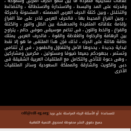
علاقات تشكيلية متفردة ما بين سمو الحرف العربى وشموخه ،
وقدرته على المد والبسط ، والاستدارة والاستطالة ، والتضاغط
والتخلخل ، وبين كتلة الحرف العربى المصمته ، المشحونة بالحركة
، وبين الفراغ المحيط بها ، فالحرف العربى قادر على ملأ الفراغ
بإقامة علاقاته المتفردة والمدهشة بين الظل والنور ، والكتلة
والفراغ ، والخط واللون ، فى تناغم موسيقى صوفى حالم ، يتراوح
بين الرهافة والرخاوة والغلاظة والقوة ، فالحرف العربى يمتلك
طاقة هائلة على الحرك ، لذلك فإن هذا الملتقى ما هو إلا نقط
لبداية جديدة ، يحدوها الأمل والتفاؤل والطموح ، فى إن تتنامى
وتستمر ، بجهودكم جميعا ضيوفا ومسئولين ، مكرمين ومشاركين
، وهى دعوة للتآخى والتكامل مع الملتقيات العربية الشقيقة فى
دبى والكويت والشارقة والمملكة السعودية وسائر الملتقيات
الأخرى
cdf@cdf-eg.org
للمساعدة أو الأسئلة الرجاء المراسلة على بريد
جميع حقوق النشر محفوظة لصندوق التنمية الثقافية