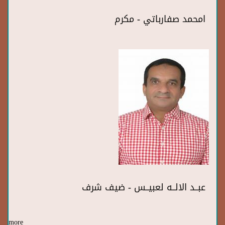
امحمد صفارباتي - مكرم
عبــد الالــه لعبيــس - ضيف شرف
more