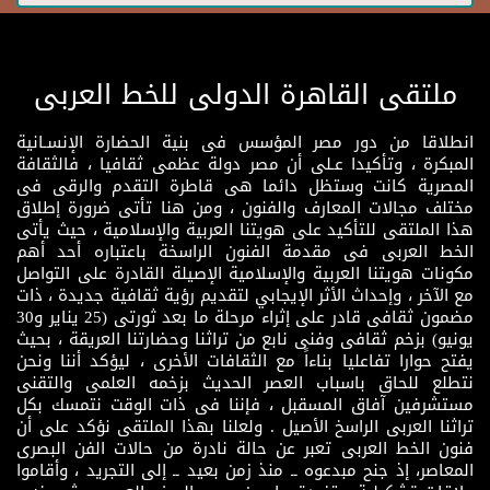
ملتقى القاهرة الدولى للخط العربى
انطلاقا من دور مصر المؤسس فى بنية الحضارة الإنسـانية
المبكرة ، وتأكيدا عـلى أن مصر دولة عظمى ثقافيا ، فالثقافة
المصرية كانت وستظل دائما هى قاطرة التقدم والرقى فى
مختلف مجالات المعارف والفنون ، ومن هنا تأتى ضرورة إطلاق
هذا الملتقى للتأكيد على هويتنا العربية والإسلامية ، حيث يأتى
الخط العربى فى مقدمة الفنون الراسخة باعتباره أحد أهم
مكونات هويتنا العربية والإسلامية الإصيلة القادرة على التواصل
مع الآخر ، وإحداث الأثر الإيجابي لتقديم رؤية ثقافية جديدة ، ذات
مضمون ثقافى قادر على إثراء مرحلة ما بعد ثورتى (25 يناير و30
يونيو) بزخم ثقافى وفنى نابع من تراثنا وحضارتنا العريقة ، بحيث
يفتح حوارا تفاعليا بناءاً مع الثقافات الأخرى ، ليؤكد أننا ونحن
نتطلع للحاق باسباب العصر الحديث بزخمه العلمى والتقنى
مستشرفين آفاق المسقبل ، فإننا فى ذات الوقت نتمسك بكل
تراثنا العربى الراسخ الأصيل . ولعلنا بهذا الملتقى نؤكد على أن
فنون الخط العربى تعبر عن حالة نادرة من حالات الفن البصرى
المعاصر، إذ جنح مبدعوه ــ منذ زمن بعيد ــ إلى التجريد ، وأقاموا