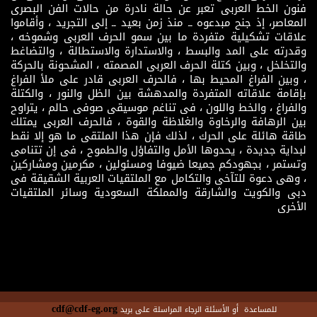
فنون الخط العربى تعبر عن حالة نادرة من حالات الفن البصرى
المعاصر، إذ جنح مبدعوه ــ منذ زمن بعيد ــ إلى التجريد ، وأقاموا
علاقات تشكيلية متفردة ما بين سمو الحرف العربى وشموخه ،
وقدرته على المد والبسط ، والاستدارة والاستطالة ، والتضاغط
والتخلخل ، وبين كتلة الحرف العربى المصمته ، المشحونة بالحركة
، وبين الفراغ المحيط بها ، فالحرف العربى قادر على ملأ الفراغ
بإقامة علاقاته المتفردة والمدهشة بين الظل والنور ، والكتلة
والفراغ ، والخط واللون ، فى تناغم موسيقى صوفى حالم ، يتراوح
بين الرهافة والرخاوة والغلاظة والقوة ، فالحرف العربى يمتلك
طاقة هائلة على الحرك ، لذلك فإن هذا الملتقى ما هو إلا نقط
لبداية جديدة ، يحدوها الأمل والتفاؤل والطموح ، فى إن تتنامى
وتستمر ، بجهودكم جميعا ضيوفا ومسئولين ، مكرمين ومشاركين
، وهى دعوة للتآخى والتكامل مع الملتقيات العربية الشقيقة فى
دبى والكويت والشارقة والمملكة السعودية وسائر الملتقيات
الأخرى
cdf@cdf-eg.org
للمساعدة أو الأسئلة الرجاء المراسلة على بريد