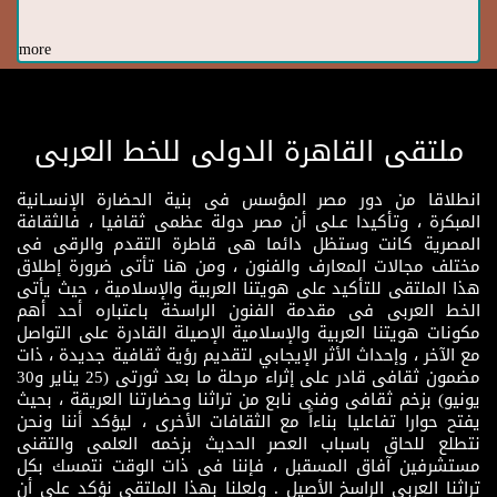
more
ملتقى القاهرة الدولى للخط العربى
انطلاقا من دور مصر المؤسس فى بنية الحضارة الإنسـانية
المبكرة ، وتأكيدا عـلى أن مصر دولة عظمى ثقافيا ، فالثقافة
المصرية كانت وستظل دائما هى قاطرة التقدم والرقى فى
مختلف مجالات المعارف والفنون ، ومن هنا تأتى ضرورة إطلاق
هذا الملتقى للتأكيد على هويتنا العربية والإسلامية ، حيث يأتى
الخط العربى فى مقدمة الفنون الراسخة باعتباره أحد أهم
مكونات هويتنا العربية والإسلامية الإصيلة القادرة على التواصل
مع الآخر ، وإحداث الأثر الإيجابي لتقديم رؤية ثقافية جديدة ، ذات
مضمون ثقافى قادر على إثراء مرحلة ما بعد ثورتى (25 يناير و30
يونيو) بزخم ثقافى وفنى نابع من تراثنا وحضارتنا العريقة ، بحيث
يفتح حوارا تفاعليا بناءاً مع الثقافات الأخرى ، ليؤكد أننا ونحن
نتطلع للحاق باسباب العصر الحديث بزخمه العلمى والتقنى
مستشرفين آفاق المسقبل ، فإننا فى ذات الوقت نتمسك بكل
تراثنا العربى الراسخ الأصيل . ولعلنا بهذا الملتقى نؤكد على أن