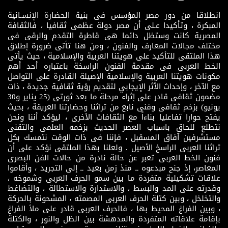
انطلاقا من دور مصر المؤسس فى بنية الحضارة الإنسـانية
المبكرة ، وتأكيدا عـلى أن مصر دولة عظمى ثقافيا ، فالثقافة
المصرية كانت وستظل دائما هى قاطرة التقدم والرقى فى
مختلف مجالات المعارف والفنون ، ومن هنا تأتى ضرورة إطلاق
هذا الملتقى للتأكيد على هويتنا العربية والإسلامية ، حيث يأتى
الخط العربى فى مقدمة الفنون الراسخة باعتباره أحد أهم
مكونات هويتنا العربية والإسلامية الإصيلة القادرة على التواصل
مع الآخر ، وإحداث الأثر الإيجابي لتقديم رؤية ثقافية جديدة ، ذات
مضمون ثقافى قادر على إثراء مرحلة ما بعد ثورتى (25 يناير و30
يونيو) بزخم ثقافى وفنى نابع من تراثنا وحضارتنا العريقة ، بحيث
يفتح حوارا تفاعليا بناءاً مع الثقافات الأخرى ، ليؤكد أننا ونحن
نتطلع للحاق باسباب العصر الحديث بزخمه العلمى والتقنى
مستشرفين آفاق المسقبل ، فإننا فى ذات الوقت نتمسك بكل
تراثنا العربى الراسخ الأصيل . ولعلنا بهذا الملتقى نؤكد على أن
فنون الخط العربى تعبر عن حالة نادرة من حالات الفن البصرى
المعاصر، إذ جنح مبدعوه ــ منذ زمن بعيد ــ إلى التجريد ، وأقاموا
علاقات تشكيلية متفردة ما بين سمو الحرف العربى وشموخه ،
وقدرته على المد والبسط ، والاستدارة والاستطالة ، والتضاغط
والتخلخل ، وبين كتلة الحرف العربى المصمته ، المشحونة بالحركة
، وبين الفراغ المحيط بها ، فالحرف العربى قادر على ملأ الفراغ
بإقامة علاقاته المتفردة والمدهشة بين الظل والنور ، والكتلة