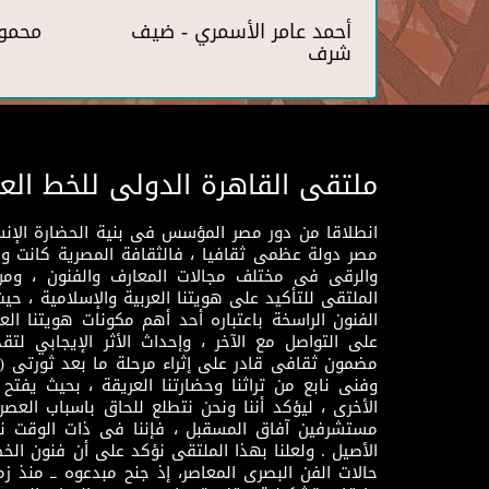
أحمد عامر الأسمري - ضيف
محمو
شرف
ملتقى القاهرة الدولى للخط الع
انطلاقا من دور مصر المؤسس فى بنية الحضارة الإنسـا
مصر دولة عظمى ثقافيا ، فالثقافة المصرية كانت 
والرقى فى مختلف مجالات المعارف والفنون ، ومن
الملتقى للتأكيد على هويتنا العربية والإسلامية ، ح
الفنون الراسخة باعتباره أحد أهم مكونات هويتنا العر
على التواصل مع الآخر ، وإحداث الأثر الإيجابي لت
وفنى نابع من تراثنا وحضارتنا العريقة ، بحيث يفتح حو
الأخرى ، ليؤكد أننا ونحن نتطلع للحاق باسباب العصر
مستشرفين آفاق المسقبل ، فإننا فى ذات الوقت نتم
الأصيل . ولعلنا بهذا الملتقى نؤكد على أن فنون الخط
حالات الفن البصرى المعاصر، إذ جنح مبدعوه ــ منذ زمن