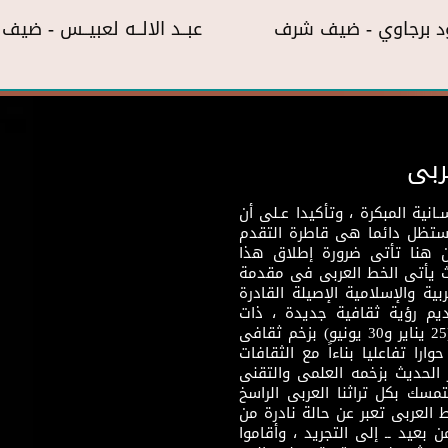
د برجاوي - ضيف شرف
عبــد الالــه لعبيــس - ضي
ربى
نية المبكرة ، وتأكيدا عـلى أن
وستظل دائما هى قاطرة التقدم
 هنا تأتى ضرورة إطلاق هذا
يث يأتى الخط العربى فى مقدمة
بية والإسلامية الإصيلة القادرة
قديم رؤية ثقافية جديدة ، ذات
مضمون ثقافى قادر على إثراء مرحلة ما بعد ثورتى (25 يناير و30 يونيو) بزخم ثقافى
ارا تفاعليا بناءاً مع الثقافات
 الحديث بزخمه العلمى والتقنى
سك بكل تراثنا العربى الراسخ
 العربى تعبر عن حالة نادرة من
 بعيد ــ إلى التجريد ، وأقاموا