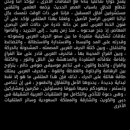
يفتح حوارا تفاعليا بناءاً مع الثقافات الأخرى ، ليؤكد أننا ونحن
نتطلع للحاق باسباب العصر الحديث بزخمه العلمى والتقنى
مستشرفين آفاق المسقبل ، فإننا فى ذات الوقت نتمسك بكل
تراثنا العربى الراسخ الأصيل . ولعلنا بهذا الملتقى نؤكد على أن
فنون الخط العربى تعبر عن حالة نادرة من حالات الفن البصرى
المعاصر، إذ جنح مبدعوه ــ منذ زمن بعيد ــ إلى التجريد ، وأقاموا
علاقات تشكيلية متفردة ما بين سمو الحرف العربى وشموخه ،
وقدرته على المد والبسط ، والاستدارة والاستطالة ، والتضاغط
والتخلخل ، وبين كتلة الحرف العربى المصمته ، المشحونة بالحركة
، وبين الفراغ المحيط بها ، فالحرف العربى قادر على ملأ الفراغ
بإقامة علاقاته المتفردة والمدهشة بين الظل والنور ، والكتلة
والفراغ ، والخط واللون ، فى تناغم موسيقى صوفى حالم ، يتراوح
بين الرهافة والرخاوة والغلاظة والقوة ، فالحرف العربى يمتلك
طاقة هائلة على الحرك ، لذلك فإن هذا الملتقى ما هو إلا نقط
لبداية جديدة ، يحدوها الأمل والتفاؤل والطموح ، فى إن تتنامى
وتستمر ، بجهودكم جميعا ضيوفا ومسئولين ، مكرمين ومشاركين
، وهى دعوة للتآخى والتكامل مع الملتقيات العربية الشقيقة فى
دبى والكويت والشارقة والمملكة السعودية وسائر الملتقيات
الأخرى