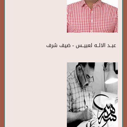
عبــد الالــه لعبيــس - ضيف شرف