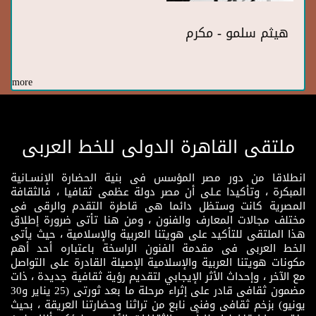
هيثم سلمو - مكرم
more
ملتقى القاهرة الدولى للخط العربى
انطلاقا من دور مصر المؤسس فى بنية الحضارة الإنسـانية
المبكرة ، وتأكيدا عـلى أن مصر دولة عظمى ثقافيا ، فالثقافة
المصرية كانت وستظل دائما هى قاطرة التقدم والرقى فى
مختلف مجالات المعارف والفنون ، ومن هنا تأتى ضرورة إطلاق
هذا الملتقى للتأكيد على هويتنا العربية والإسلامية ، حيث يأتى
الخط العربى فى مقدمة الفنون الراسخة باعتباره أحد أهم
مكونات هويتنا العربية والإسلامية الإصيلة القادرة على التواصل
مع الآخر ، وإحداث الأثر الإيجابي لتقديم رؤية ثقافية جديدة ، ذات
مضمون ثقافى قادر على إثراء مرحلة ما بعد ثورتى (25 يناير و30
يونيو) بزخم ثقافى وفنى نابع من تراثنا وحضارتنا العريقة ، بحيث