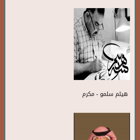
هيثم سلمو - مكرم