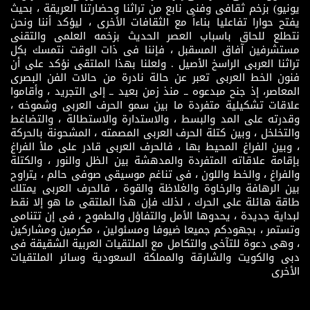
يونيو) بزخم ثقافى وفنى نابع من تراثنا وحضارتنا العريقة ، بحيث
يفتح حوارا تفاعليا بناءاً مع الثقافات الأخرى ، ليؤكد أننا ونحن
نتطلع للحاق باسباب العصر الحديث بزخمه العلمى والتقنى
مستشرفين آفاق المسقبل ، فإننا فى ذات الوقت نتمسك بكل
تراثنا العربى الراسخ الأصيل . ولعلنا بهذا الملتقى نؤكد على أن
فنون الخط العربى تعبر عن حالة نادرة من حالات الفن البصرى
المعاصر، إذ جنح مبدعوه ــ منذ زمن بعيد ــ إلى التجريد ، وأقاموا
علاقات تشكيلية متفردة ما بين سمو الحرف العربى وشموخه ،
وقدرته على المد والبسط ، والاستدارة والاستطالة ، والتضاغط
والتخلخل ، وبين كتلة الحرف العربى المصمته ، المشحونة بالحركة
، وبين الفراغ المحيط بها ، فالحرف العربى قادر على ملأ الفراغ
بإقامة علاقاته المتفردة والمدهشة بين الظل والنور ، والكتلة
والفراغ ، والخط واللون ، فى تناغم موسيقى صوفى حالم ، يتراوح
بين الرهافة والرخاوة والغلاظة والقوة ، فالحرف العربى يمتلك
طاقة هائلة على الحرك ، لذلك فإن هذا الملتقى ما هو إلا نقط
لبداية جديدة ، يحدوها الأمل والتفاؤل والطموح ، فى إن تتنامى
وتستمر ، بجهودكم جميعا ضيوفا ومسئولين ، مكرمين ومشاركين
، وهى دعوة للتآخى والتكامل مع الملتقيات العربية الشقيقة فى
دبى والكويت والشارقة والمملكة السعودية وسائر الملتقيات
الأخرى