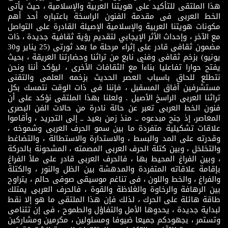
هذا الملتقى للتأكيد على هويتنا العربية والإسلامية ، حيث يأتى
الخط العربى فى مقدمة الفنون الراسخة باعتباره أحد أهم
مكونات هويتنا العربية والإسلامية الإصيلة القادرة على التواصل
مع الآخر ، وإحداث الأثر الإيجابي لتقديم رؤية ثقافية جديدة ، ذات
مضمون ثقافى قادر على إثراء مرحلة ما بعد ثورتى (25 يناير و30
يونيو) بزخم ثقافى وفنى نابع من تراثنا وحضارتنا العريقة ، بحيث
يفتح حوارا تفاعليا بناءاً مع الثقافات الأخرى ، ليؤكد أننا ونحن
نتطلع للحاق باسباب العصر الحديث بزخمه العلمى والتقنى
مستشرفين آفاق المسقبل ، فإننا فى ذات الوقت نتمسك بكل
تراثنا العربى الراسخ الأصيل . ولعلنا بهذا الملتقى نؤكد على أن
فنون الخط العربى تعبر عن حالة نادرة من حالات الفن البصرى
المعاصر، إذ جنح مبدعوه ــ منذ زمن بعيد ــ إلى التجريد ، وأقاموا
علاقات تشكيلية متفردة ما بين سمو الحرف العربى وشموخه ،
وقدرته على المد والبسط ، والاستدارة والاستطالة ، والتضاغط
والتخلخل ، وبين كتلة الحرف العربى المصمته ، المشحونة بالحركة
، وبين الفراغ المحيط بها ، فالحرف العربى قادر على ملأ الفراغ
بإقامة علاقاته المتفردة والمدهشة بين الظل والنور ، والكتلة
والفراغ ، والخط واللون ، فى تناغم موسيقى صوفى حالم ، يتراوح
بين الرهافة والرخاوة والغلاظة والقوة ، فالحرف العربى يمتلك
طاقة هائلة على الحرك ، لذلك فإن هذا الملتقى ما هو إلا نقط
لبداية جديدة ، يحدوها الأمل والتفاؤل والطموح ، فى إن تتنامى
وتستمر ، بجهودكم جميعا ضيوفا ومسئولين ، مكرمين ومشاركين