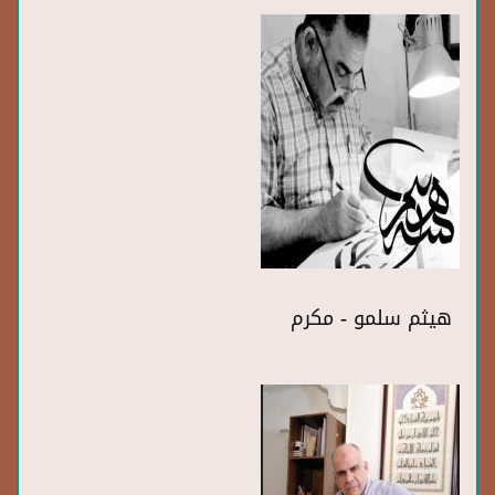
هيثم سلمو - مكرم