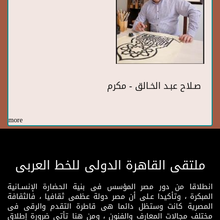
صـلاح عبـد الخـالق - مكرم
more
ملتقى القاهرة الدولى للخط العربى
انطلاقا من دور مصر المؤسس فى بنية الحضارة الإنسـانية
المبكرة ، وتأكيدا عـلى أن مصر دولة عظمى ثقافيا ، فالثقافة
المصرية كانت وستظل دائما هى قاطرة التقدم والرقى فى
مختلف مجالات المعارف والفنون ، ومن هنا تأتى ضرورة إطلاق