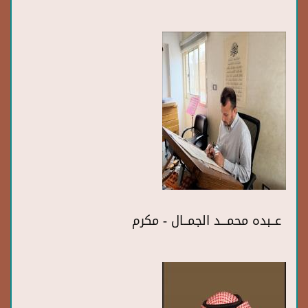
عــبده محمـــد الجمــال - مكرم