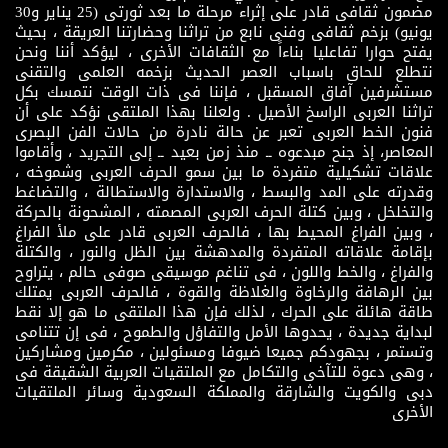
مضمون ثقافى قادر على إثراء مرحلة ما بعد ثورتى (25 يناير و30
يونيو) بزخم ثقافى وفنى نابع من تراثنا وحضارتنا العريقة ، بحيث
يفتح حوارا تفاعليا بناءاً مع الثقافات الأخرى ، ليؤكد أننا ونحن
نتطلع للحاق باسباب العصر الحديث بزخمه العلمى والتقنى
مستشرفين آفاق المسقبل ، فإننا فى ذات الوقت نتمسك بكل
تراثنا العربى الراسخ الأصيل . ولعلنا بهذا الملتقى نؤكد على أن
فنون الخط العربى تعبر عن حالة نادرة من حالات الفن البصرى
المعاصر، إذ جنح مبدعوه ــ منذ زمن بعيد ــ إلى التجريد ، وأقاموا
علاقات تشكيلية متفردة ما بين سمو الحرف العربى وشموخه ،
وقدرته على المد والبسط ، والاستدارة والاستطالة ، والتضاغط
والتخلخل ، وبين كتلة الحرف العربى المصمته ، المشحونة بالحركة
، وبين الفراغ المحيط بها ، فالحرف العربى قادر على ملأ الفراغ
بإقامة علاقاته المتفردة والمدهشة بين الظل والنور ، والكتلة
والفراغ ، والخط واللون ، فى تناغم موسيقى صوفى حالم ، يتراوح
بين الرهافة والرخاوة والغلاظة والقوة ، فالحرف العربى يمتلك
طاقة هائلة على الحرك ، لذلك فإن هذا الملتقى ما هو إلا نقط
لبداية جديدة ، يحدوها الأمل والتفاؤل والطموح ، فى إن تتنامى
وتستمر ، بجهودكم جميعا ضيوفا ومسئولين ، مكرمين ومشاركين
، وهى دعوة للتآخى والتكامل مع الملتقيات العربية الشقيقة فى
دبى والكويت والشارقة والمملكة السعودية وسائر الملتقيات
الأخرى